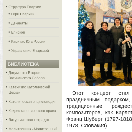
Структура Епархии
Герб Епархии
Деканаты
Епископ
Каритас Юга России
Управление Епархией
БИБЛИОТЕКА
Документы Второго
Ватиканского Собора
Катехизис Католической
Церкви
Этот концерт стал
праздничным подарком,
Католическая энциклопедия
традиционные рождес
Кодекс канонического права
композиторов, как Карло
Франц Шуберт (1797-1818,
Литургическая тетрадка
1978, Словакия).
Молитвенник «Молитвенный