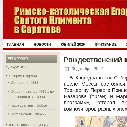
ГЛАВНАЯ
НОВОСТИ
ЮБИЛЕЙ 2025
ПРИЗВАНИЕ
Рождественский к
ЕПАРХИЯ
Документы
26 декабря, 2022
История Епархии
В Кафедральном Собор
История до 1939
после Мессы состоялся
Торжеству Первого Прише
История с конца 1980-х до
Назарова (орган) и Мар
настоящего времени
программу, которая в
Кафедральный Собор
композиторов разных эпох
Покровитель Епархии
Контактная информация