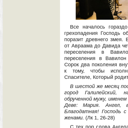
Все началось гораз
грехопадения Господь о
поразит древнего змея. 
от Авраама до Давида че
переселения в Вавил
переселения в Вавилон
Сорок два поколения вну
к тому, чтобы исполн
Спасителе, Который родит
В шестой же месяц пос
город Галилейский, 
обрученной мужу, именем 
Деве: Мария. Ангел, в
Благодатная! Господь с
женами.
(Лк 1, 26-28)
С тех пор слова Ангел