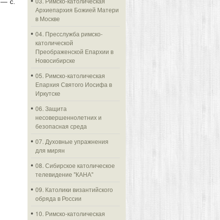
03. Римско-католическая
 — с.
Архиепархия Божией Матери
в Москве
04. Пресслужба римско-
католической
Преображенской Епархии в
Новосибирске
05. Римско-католическая
Епархия Святого Иосифа в
Иркутске
06. Защита
несовершеннолетних и
безопасная среда
07. Духовные упражнения
для мирян
08. Сибирское католическое
телевидение "КАНА"
09. Католики византийского
обряда в России
10. Римско-католическая