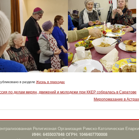
убликовано в разделе
Жизнь в приходах
ссия по делам мирян, движений и молодежи при ККЕР собралась в Саратове
Миропомазание в Астра
нтрализованная Религиозная Организация Римско-Католическая Епархи
ИНН: 6455037848 ОГРН: 1046407700008