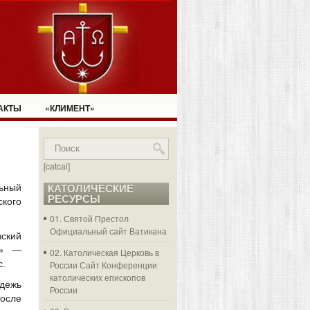
АКТЫ
«КЛИМЕНТ»
[catcal]
ьный
КАТОЛИЧЕСКИЕ
РЕСУРСЫ
ского
01. Святой Престол
Официальный сайт Ватикана
вский
у» —
02. Католическая Церковь в
с.
России
Сайт Конференции
католических епископов
одежь
России
осле