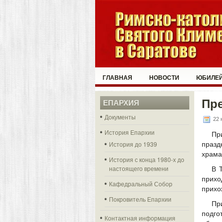
ГЛАВНАЯ
НОВОСТИ
ЮБИЛЕЙ
Пр
ЕПАРХИЯ
Документы
22 
История Епархии
Пр
История до 1939
празд
храма
История с конца 1980-х до
настоящего времени
В 
прих
Кафедральный Собор
прихо
Покровитель Епархии
Пр
подго
Контактная информация