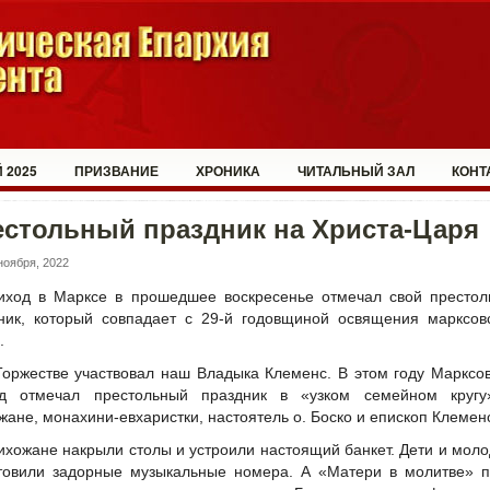
 2025
ПРИЗВАНИЕ
ХРОНИКА
ЧИТАЛЬНЫЙ ЗАЛ
КОНТ
естольный праздник на Христа-Царя
ноября, 2022
иход в Марксе в прошедшее воскресенье отмечал свой престол
ник, который совпадает с 29-й годовщиной освящения марксов
.
Торжестве участвовал наш Владыка Клеменс. В этом году Марксо
од отмечал престольный праздник в «узком семейном круг
жане, монахини-евхаристки, настоятель о. Боско и епископ Клемен
ихожане накрыли столы и устроили настоящий банкет. Дети и мол
товили задорные музыкальные номера. А «Матери в молитве» п