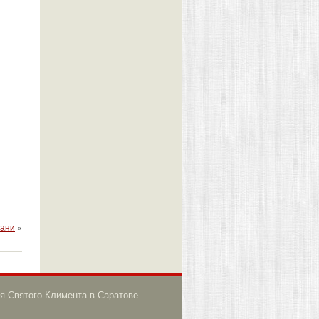
хани
»
я Святого Климента в Саратове