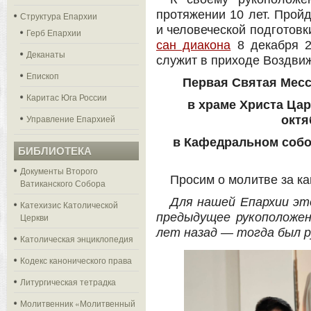
протяжении 10 лет. Прой
Структура Епархии
и человеческой подготовк
Герб Епархии
сан диакона
8 декабря 2
Деканаты
служит в приходе Воздвиж
Епископ
Первая Святая Месс
Каритас Юга России
в храме Христа Цар
Управление Епархией
октя
в Кафедральном собор
БИБЛИОТЕКА
Документы Второго
Просим о молитве за ка
Ватиканского Собора
Для нашей Епархии эт
Катехизис Католической
предыдущее рукоположен
Церкви
лет назад — тогда был р
Католическая энциклопедия
Кодекс канонического права
Литургическая тетрадка
Молитвенник «Молитвенный