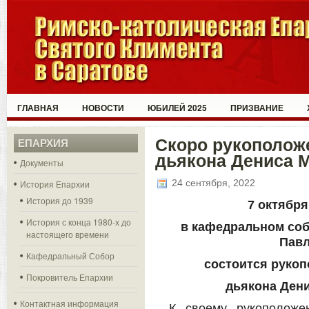
ГЛАВНАЯ
НОВОСТИ
ЮБИЛЕЙ 2025
ПРИЗВАНИЕ
Скоро рукополож
ЕПАРХИЯ
дьякона Дениса 
Документы
24 сентября, 2022
История Епархии
История до 1939
7 октября 
История с конца 1980-х до
в кафедральном соб
настоящего времени
Павл
Кафедральный Собор
состоится руко
Покровитель Епархии
дьякона Ден
Контактная информация
К своему рукоположе