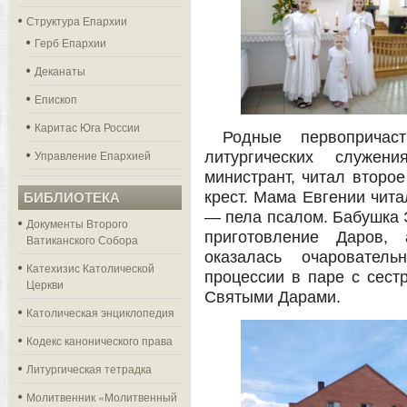
Структура Епархии
Герб Епархии
Деканаты
Епископ
Каритас Юга России
Родные первопричас
Управление Епархией
литургических служе
министрант, читал второе
крест. Мама Евгении чит
БИБЛИОТЕКА
— пела псалом. Бабушка 
Документы Второго
приготовление Даров,
Ватиканского Собора
оказалась очаровател
Катехизис Католической
процессии в паре с сест
Церкви
Святыми Дарами.
Католическая энциклопедия
Кодекс канонического права
Литургическая тетрадка
Молитвенник «Молитвенный