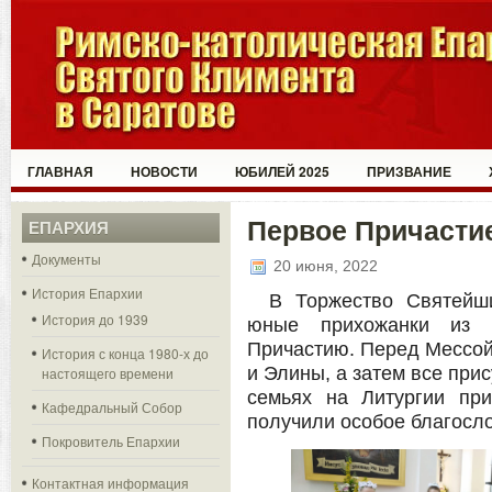
ГЛАВНАЯ
НОВОСТИ
ЮБИЛЕЙ 2025
ПРИЗВАНИЕ
Первое Причасти
ЕПАРХИЯ
Документы
20 июня, 2022
История Епархии
В Торжество Святейш
История до 1939
юные прихожанки из 
Причастию. Перед Мессой
История с конца 1980-х до
и Элины, а затем все при
настоящего времени
семьях на Литургии при
Кафедральный Собор
получили особое благосл
Покровитель Епархии
Контактная информация