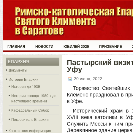
ГЛАВНАЯ
НОВОСТИ
ЮБИЛЕЙ 2025
ПРИЗВАНИЕ
Пастырский визи
ЕПАРХИЯ
Уфу
Документы
20 июня, 2022
История Епархии
История до 1939
Торжество Святейших
Клеменс праздновал в пр
История с конца 1980-х до
настоящего времени
в Уфе.
Кафедральный Собор
Исторический храм в
XVIII века католики в У
Покровитель Епархии
Служить Мессы к ним при
Деревянное здание церкви
Контактная информация