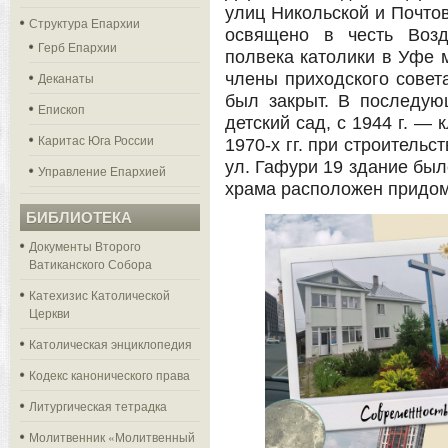
улиц Никольской и Почтов
Структура Епархии
освящено в честь Возд
Герб Епархии
полвека католики в Уфе м
Деканаты
члены приходского совета
был закрыт. В последую
Епископ
детский сад, с 1944 г. —
Каритас Юга России
1970-х гг. при строитель
ул. Гафури 19 здание был
Управление Епархией
храма расположен придом
БИБЛИОТЕКА
Документы Второго
Ватиканского Собора
Катехизис Католической
Церкви
Католическая энциклопедия
Кодекс канонического права
Литургическая тетрадка
Молитвенник «Молитвенный