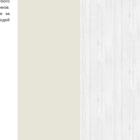
юбого
омов.
е за
людей