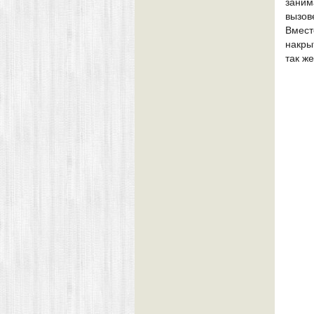
заним
вызов
Вмест
накры
так ж