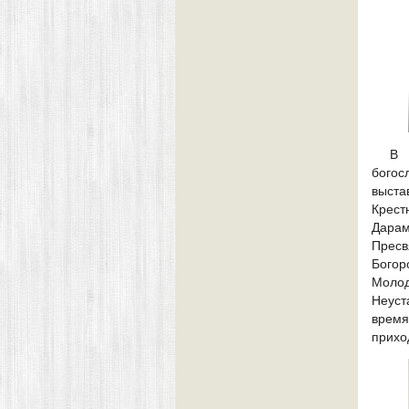
В 
богос
выста
Крест
Дарам
Пресв
Бого
Моло
Неуст
время
прихо