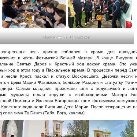
Прихожане в Поволжском
воскресенье весь приход собрался в храме для празднич
лужения в честь Фатимской Божьей Матери. В конце Литургии 
вление Святых Даров и Крестный ход вокруг храма. Это уже
ный ход в этом году в Пасхальное время! В процессии перед Св
и несли Крест, пасхал и статую Воскресшего. Девочки несли 
ятой Девы Марии Фатимской, большой Розарий и статуэтку Фати
родицы. Самые младшие прихожане шли с подушечкой и лент
дые мужчины несли хоругви с изображениями Матери Бо
анной Помощи и Явления Богородицы трем фатимским пастушкам
 Крестного хода пели Литанию Деве Марии. После возвращения в
д спел гимн Te Deum (Тебя, Бога, хвалим).