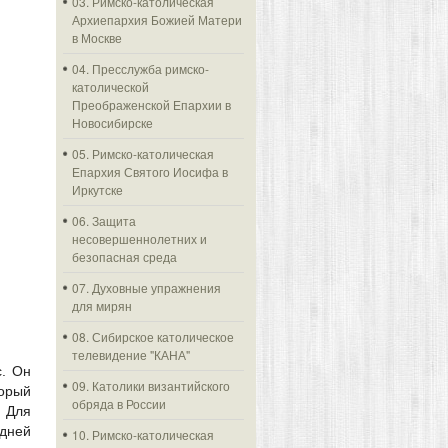
03. Римско-католическая
Архиепархия Божией Матери
в Москве
04. Пресслужба римско-
католической
Преображенской Епархии в
Новосибирске
05. Римско-католическая
Епархия Святого Иосифа в
Иркутске
06. Защита
несовершеннолетних и
безопасная среда
07. Духовные упражнения
для мирян
08. Сибирское католическое
телевидение "КАНА"
с. Он
09. Католики византийского
торый
обряда в России
. Для
едней
10. Римско-католическая