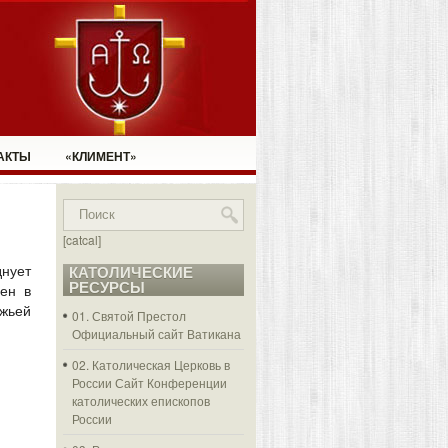
АКТЫ
«КЛИМЕНТ»
[catcal]
днует
КАТОЛИЧЕСКИЕ
РЕСУРСЫ
ен в
жьей
01. Святой Престол
Официальный сайт Ватикана
02. Католическая Церковь в
России
Сайт Конференции
католических епископов
России