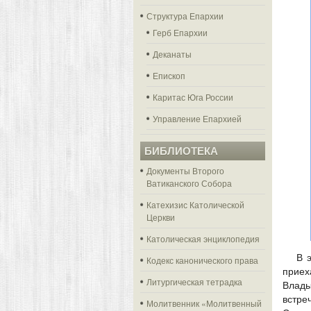
Структура Епархии
Герб Епархии
Деканаты
Епископ
Каритас Юга России
Управление Епархией
БИБЛИОТЕКА
Документы Второго
Ватиканского Собора
Катехизис Католической
Церкви
Католическая энциклопедия
В 
Кодекс канонического права
приех
Литургическая тетрадка
Влады
встре
Молитвенник «Молитвенный