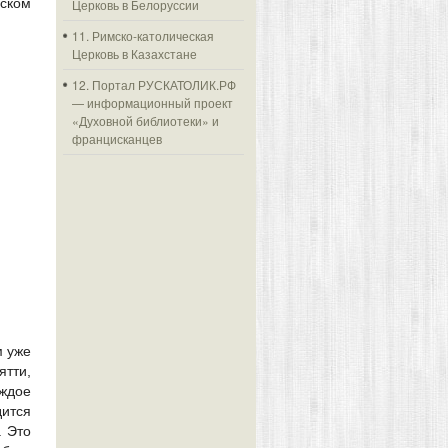
дском
Церковь в Белоруссии
11. Римско-католическая
Церковь в Казахстане
12. Портал РУСКАТОЛИК.РФ
— информационный проект
«Духовной библиотеки» и
францисканцев
м уже
ятти,
ждое
дится
. Это