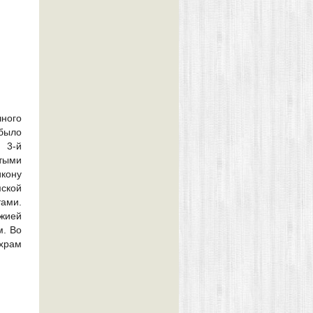
ного
было
 3-й
ятыми
икону
мской
ами.
жией
. Во
 храм