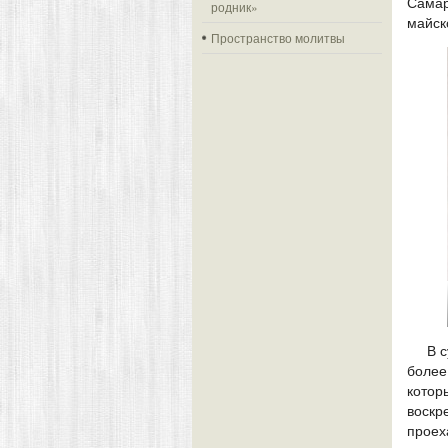
Самар
родник»
майск
Пространство молитвы
В 
более
кото
воскр
проех