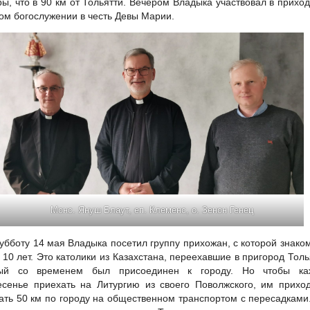
ы, что в 90 км от Тольятти. Вечером Владыка участвовал в прихо
ом богослужении в честь Девы Марии.
Монс. Януш Блаут, еп. Клеменс, о. Зенон Генец
субботу 14 мая Владыка посетил группу прихожан, с которой знако
 10 лет. Это католики из Казахстана, переехавшие в пригород Толь
рый со временем был присоединен к городу. Но чтобы ка
есенье приехать на Литургию из своего Поволжского, им прихо
ать 50 км по городу на общественном транспортом с пересадками