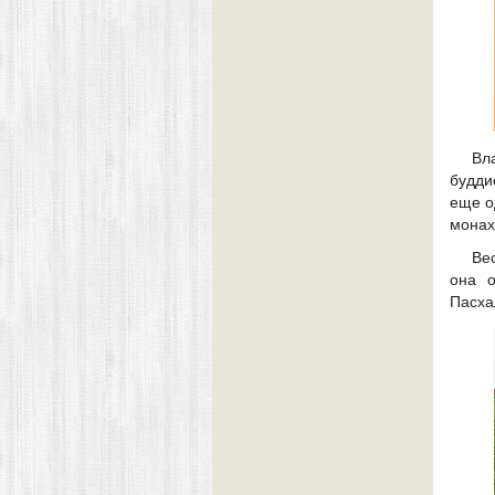
Вл
будди
еще о
монах
Ве
она 
Пасха