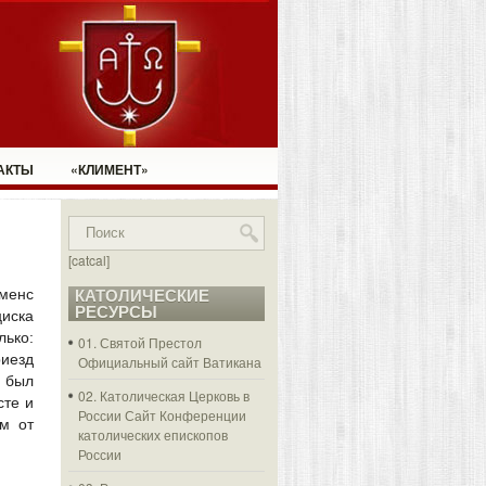
АКТЫ
«КЛИМЕНТ»
[catcal]
менс
КАТОЛИЧЕСКИЕ
РЕСУРСЫ
иска
лько:
01. Святой Престол
иезд
Официальный сайт Ватикана
 был
02. Католическая Церковь в
сте и
России
Сайт Конференции
м от
католических епископов
России