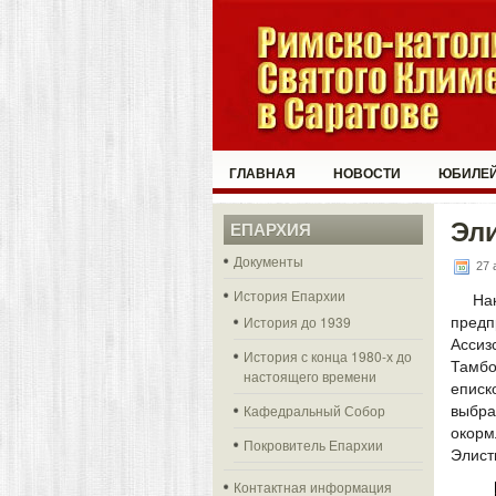
ГЛАВНАЯ
НОВОСТИ
ЮБИЛЕЙ
Эли
ЕПАРХИЯ
Документы
27 
История Епархии
На
История до 1939
пред
Ассиз
История с конца 1980-х до
Тамбо
настоящего времени
еписк
Кафедральный Собор
выбра
окорм
Покровитель Епархии
Элист
Контактная информация