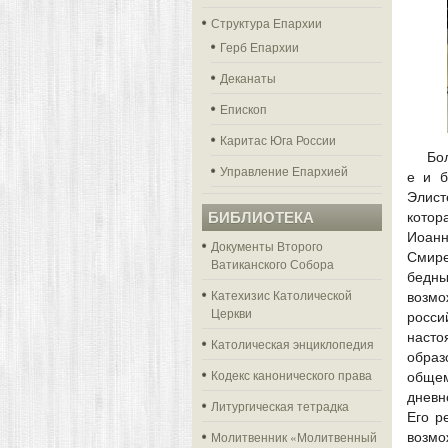
Структура Епархии
Герб Епархии
Деканаты
Епископ
Каритас Юга России
Бо
Управление Епархией
е и б
Элист
БИБЛИОТЕКА
котор
Иоанн
Документы Второго
Смире
Ватиканского Собора
бедн
Катехизис Католической
возмо
Церкви
росс
насто
Католическая энциклопедия
образ
Кодекс канонического права
общем
дневн
Литургическая тетрадка
Его р
Молитвенник «Молитвенный
возмо