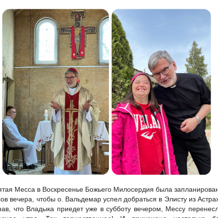
ятая Месса в Воскресенье Божьего Милосердия была запланирова
сов вечера, чтобы о. Вальдемар успел добраться в Элисту из Астра
нав, что Владыка приедет уже в субботу вечером, Мессу перенес