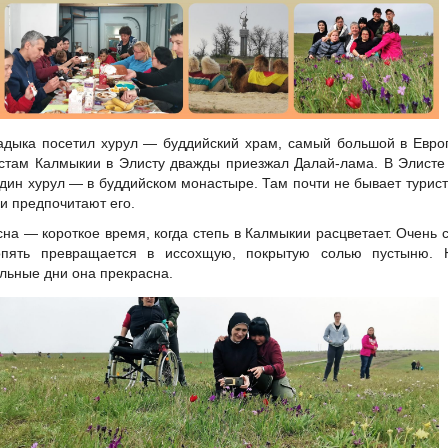
адыка посетил хурул — буддийский храм, самый большой в Евро
стам Калмыкии в Элисту дважды приезжал Далай-лама. В Элисте
дин хурул — в буддийском монастыре. Там почти не бывает турист
и предпочитают его.
сна — короткое время, когда степь в Калмыкии расцветает. Очень 
опять превращается в иссохщую, покрытую солью пустыню. 
льные дни она прекрасна.