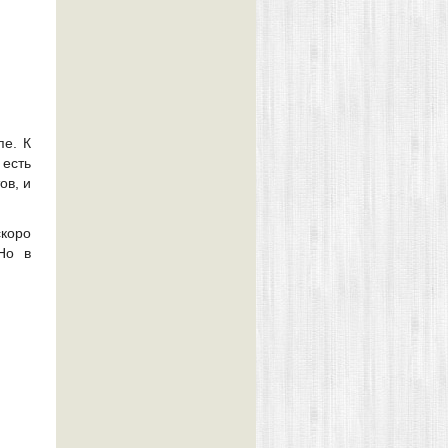
пе. К
 есть
ов, и
скоро
Но в