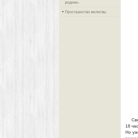
родник»
Пространство молитвы
Св
18 ча
Но уз