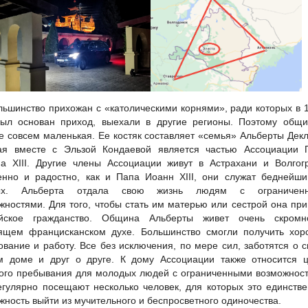
льшинство прихожан с «католическими корнями», ради которых в 
ыл основан приход, выехали в другие регионы. Поэтому общи
е совсем маленькая. Ее костяк составляет «семья» Альберты Дек
ая вместе с Эльзой Кондаевой является частью Ассоциации 
а XIII. Другие члены Ассоциации живут в Астрахани и Волгог
нно и радостно, как и Папа Иоанн XIII, они служат беднейши
ых. Альберта отдала свою жизнь людям с ограничен
жностями. Для того, чтобы стать им матерью или сестрой она пр
ийское гражданство. Община Альберты живет очень скромн
ящем францисканском духе. Большинство смогли получить хор
ование и работу. Все без исключения, по мере сил, заботятся о 
 доме и друг о друге. К дому Ассоциации также относится ц
ого пребывания для молодых людей с ограниченными возможнос
егулярно посещают несколько человек, для которых это единств
жность выйти из мучительного и беспросветного одиночества.