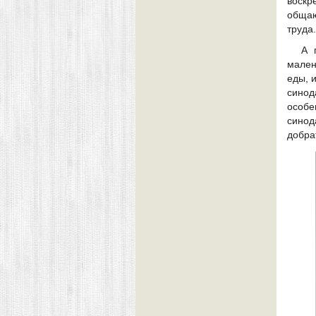
воскр
общаю
труда.
А 
мален
еды, 
синод
особе
синод
добра