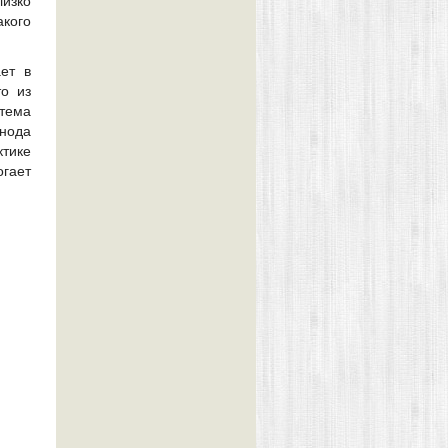
изко
акого
ет в
о из
 тема
нода
ктике
гает