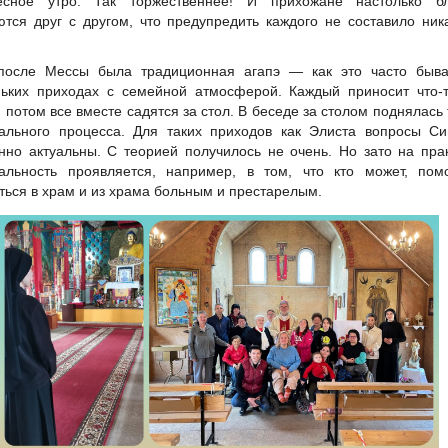
есное утро. Так торжественнее! И прихожане настолько бл
тся друг с другом, что предупредить каждого не составило ник
после Мессы была традиционная агапэ — как это часто быва
ьких приходах с семейной атмосферой. Каждый приносит что-т
и потом все вместе садятся за стол. В беседе за столом поднялась
ального процесса. Для таких приходов как Элиста вопросы Си
нно актуальны. С теорией получилось не очень. Но зато на пра
альность проявляется, например, в том, что кто может, помо
ться в храм и из храма больным и престарелым.