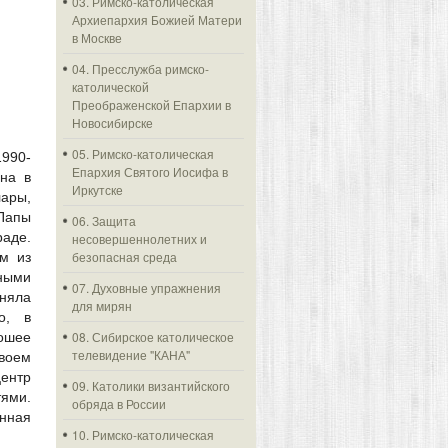
03. Римско-католическая
Архиепархия Божией Матери
в Москве
04. Пресслужба римско-
католической
Преображенской Епархии в
Новосибирске
05. Римско-католическая
1990-
Епархия Святого Иосифа в
на в
Иркутске
лары,
Папы
06. Защита
раде.
несовершеннолетних и
безопасная среда
м из
ными
07. Духовные упражнения
иняла
для мирян
о, в
08. Сибирское католическое
ошее
телевидение "КАНА"
своем
ентр
09. Католики византийского
тями.
обряда в России
енная
10. Римско-католическая