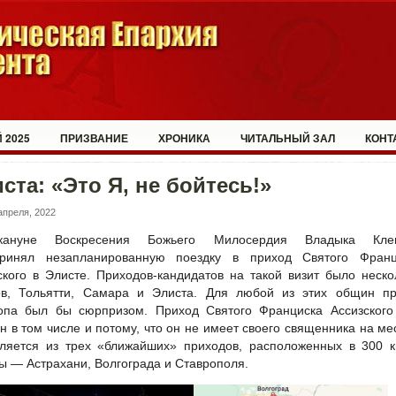
 2025
ПРИЗВАНИЕ
ХРОНИКА
ЧИТАЛЬНЫЙ ЗАЛ
КОНТ
ста: «Это Я, не бойтесь!»
апреля, 2022
кануне Воскресения Божьего Милосердия Владыка Кле
принял незапланированную поездку в приход Святого Франц
ского в Элисте. Приходов-кандидатов на такой визит было неско
в, Тольятти, Самара и Элиста. Для любой из этих общин пр
опа был бы сюрпризом. Приход Святого Франциска Ассизского
н в том числе и потому, что он не имеет своего священника на ме
ляется из трех «ближайших» приходов, расположенных в 300 к
ы — Астрахани, Волгограда и Ставрополя.