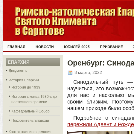
ГЛАВНАЯ
НОВОСТИ
ЮБИЛЕЙ 2025
ПРИЗВАНИЕ
Оренбург: Синод
ЕПАРХИЯ
Документы
8 марта, 2022
История Епархии
Синодальный путь — 
История до 1939
научиться, это возможнос
для нас и насколько м
История с конца 1980-х до
своим близким. Поэтом
настоящего времени
нашем приходе было осо
Кафедральный Собор
Подробнее о синодал
Покровитель Епархии
пережили Адвент и Рожде
Контактная информация