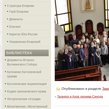
Структура Епархии
Герб Епархии
Деканаты
Епископ
Каритас Юга России
Управление Епархией
БИБЛИОТЕКА
Документы Второго
Ватиканского Собора
Катехизис Католической
Церкви
Католическая энциклопедия
Опубликовано в разделе
Зам
Кодекс канонического права
«
Таганрог и Азов: хроника Синода
Литургическая тетрадка
Молитвенник «Молитвенный