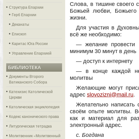
Слова, в тишине своего 
Структура Епархии
Божьей любви, Божьего 
Герб Епархии
жизни.
Деканаты
Для участия в Духовны
Епископ
всё же необходимо:
Каритас Юга России
— желание провести 
минимум 30 минут в день
Управление Епархией
— доступ к интернету
БИБЛИОТЕКА
— в конце каждой не
Документы Второго
молитвы
Ватиканского Собора
Желающие могут присл
Катехизис Католической
адрес
slovozizni@mail.ru
.
Церкви
Желательно написать о
Католическая энциклопедия
своём опыте молитвы. 
Кодекс канонического права
как и материал для ра
электронный адрес.
Литургическая тетрадка
с. Богдана
Молитвенник «Молитвенный