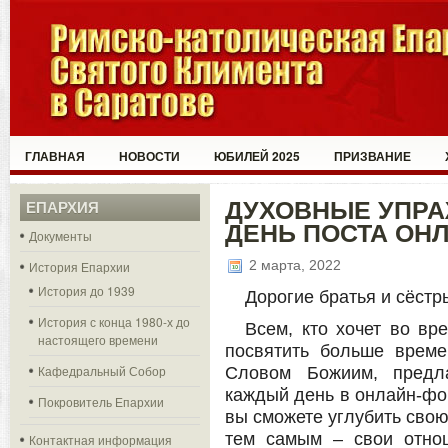
ГЛАВНАЯ
НОВОСТИ
ЮБИЛЕЙ 2025
ПРИЗВАНИЕ
ДУХОВНЫЕ УПР
ЕПАРХИЯ
ДЕНЬ ПОСТА ОН
Документы
2 марта, 2022
История Епархии
История до 1939
Дорогие братья и сёстр
История с конца 1980-х до
Всем, кто хочет во вр
настоящего времени
посвятить больше врем
Кафедральный Собор
Словом Божиим, предл
каждый день в онлайн-фо
Покровитель Епархии
вы сможете углубить свою
тем самым – свои отно
Контактная информация