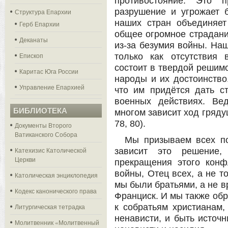
противостояние. Это п
разрушение и угрожает 
Структура Епархии
наших стран объединяет
Герб Епархии
общее огромное страдани
Деканаты
из-за безумия войны. На
Епископ
только как отсутствия 
состоит в твердой решимо
Каритас Юга России
народы и их достоинство
Управление Епархией
что им придётся дать с
военных действиях. Ве
БИБЛИОТЕКА
многом зависит ход гряду
78, 80).
Документы Второго
Ватиканского Собора
Мы призываем всех по
Катехизис Католической
зависит это решение,
Церкви
прекращения этого конф
войны, Отец всех, а не т
Католическая энциклопедия
мы были братьями, а не в
Кодекс канонического права
Франциск. И мы также об
Литургическая тетрадка
к собратьям христианам,
ненависти, и быть источ
Молитвенник «Молитвенный