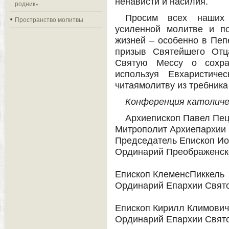
ненависти и насилия.
родник»
Просим всех наших
Пространство молитвы
усиленной молитве и по
жизней – особенно в Пепе
призыв Святейшего Отц
Святую Мессу о сохра
используя Евхаристиче
читаямолитву из требника
Конференция католиче
Архиепископ Павел Пе
Митрополит Архиепархии 
Председатель Епископ И
Ординарий Преображенск
Епископ КлеменсПиккель
Ординарий Епархии Свято
Епископ Кирилл Климович
Ординарий Епархии Свято