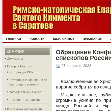
ГЛАВНАЯ
НОВОСТИ
ЮБИЛЕЙ 2025
ПРИЗВАНИЕ
Обращение Конфе
ЕПАРХИЯ
епископов Росси
Документы
25 февраля, 2022
История Епархии
История до 1939
История с конца 1980-х до
Возлюбленные во Христ
настоящего времени
дорогие собратья во свящ
Кафедральный Собор
Мы, как и вы все, глубо
Покровитель Епархии
огромные усилия по при
между Россией и Укр
Контактная информация