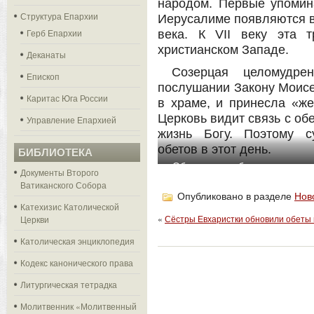
народом. Первые упомин
Структура Епархии
Иерусалиме появляются в 
Герб Епархии
века. К VII веку эта 
христианском Западе.
Деканаты
Созерцая целомудр
Епископ
послушании Закону Моисе
Каритас Юга России
в храме, и принесла «же
Церковь видит связь с об
Управление Епархией
жизнь Богу. Поэтому с
обетов в этот день.
БИБЛИОТЕКА
Обновление обетов сестрами-
Документы Второго
Кларисс Святейшего Таинств
Ватиканского Собора
Опубликовано в разделе
Нов
Кафедральный Собор П
Катехизис Католической
«
Сёстры Евхаристки обновили обеты 
Церкви
Католическая энциклопедия
Кодекс канонического права
Литургическая тетрадка
Молитвенник «Молитвенный