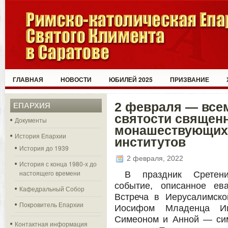
ГЛАВНАЯ
НОВОСТИ
ЮБИЛЕЙ 2025
ПРИЗВАНИЕ
2 февраля — все
ЕПАРХИЯ
святости священ
Документы
монашествующих 
История Епархии
институтов
История до 1939
2 февраля, 2022
История с конца 1980-х до
настоящего времени
В праздник Сретени
событие, описанное ева
Кафедральный Собор
Встреча в Иерусалимск
Покровитель Епархии
Иосифом Младенца И
Симеоном и Анной — сим
Контактная информация