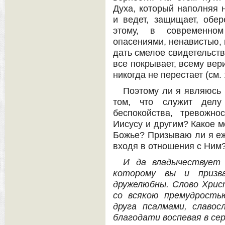
Духа, который наполняя 
и ведет, защищает, обер
этому, в современном
опасениями, ненавистью,
дать смелое свидетельств
все покрывает, всему вери
никогда не перестает (см. 
Поэтому ли я являюсь 
том, что служит дел
беспокойства, тревожн
Иисусу и другим? Какое м
Божье? Призываю ли я еж
входя в отношения с Ним
И да владычествует 
которому вы и призв
дружелюбны. Слово Христ
со всякою премудрость
друга псалмами, славос
благодати воспевая в се