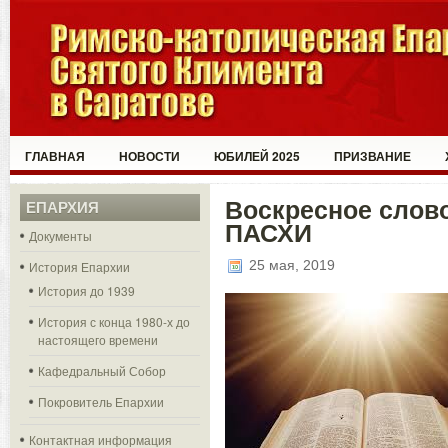
ГЛАВНАЯ
НОВОСТИ
ЮБИЛЕЙ 2025
ПРИЗВАНИЕ
Воскресное слов
ЕПАРХИЯ
ПАСХИ
Документы
25 мая, 2019
История Епархии
История до 1939
История с конца 1980-х до
настоящего времени
Кафедральный Собор
Покровитель Епархии
Контактная информация