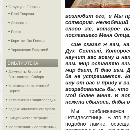
Структура Епархии
Герб Епархии
возлюбит его, и Мы пр
сотворим.
Нелюбящий 
Деканаты
слово же, которое в
Епископ
пославшего Меня Отца
Каритас Юга России
Сие сказал Я вам, н
Управление Епархией
Дух Святый, Которо
научит вас всему и на
БИБЛИОТЕКА
вам. Мир оставляю вам
мир дает, Я даю вам. 
Документы Второго
да не устрашается. В
Ватиканского Собора
иду от вас и приду к в
Катехизис Католической
возрадовались бы, что 
Церкви
Мой более Меня. И вот
Католическая энциклопедия
нежели сбылось, дабы в
Кодекс канонического права
Мы приближаемся 
Пятидесятницы. В это в
Литургическая тетрадка
подобно лампе, освещ
Молитвенник «Молитвенный