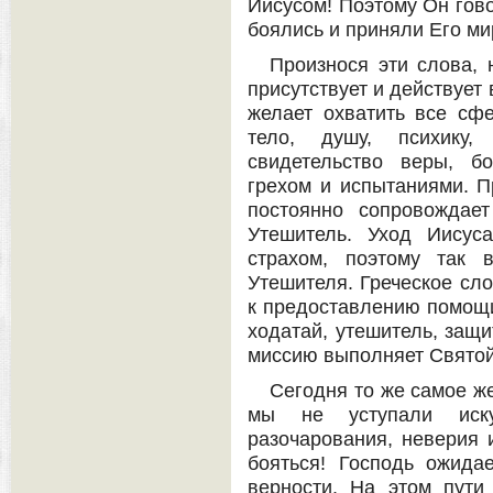
Иисусом! Поэтому Он гово
боялись и приняли Его ми
Произнося эти слова, 
присутствует и действует
желает охватить все сф
тело, душу, психику
свидетельство веры, б
грехом и испытаниями. Пр
постоянно сопровождае
Утешитель. Уход Иисус
страхом, поэтому так 
Утешителя. Греческое сло
к предоставлению помощи
ходатай, утешитель, защи
миссию выполняет Святой
Сегодня то же самое ж
мы не уступали иску
разочарования, неверия 
бояться! Господь ожида
верности. На этом пути