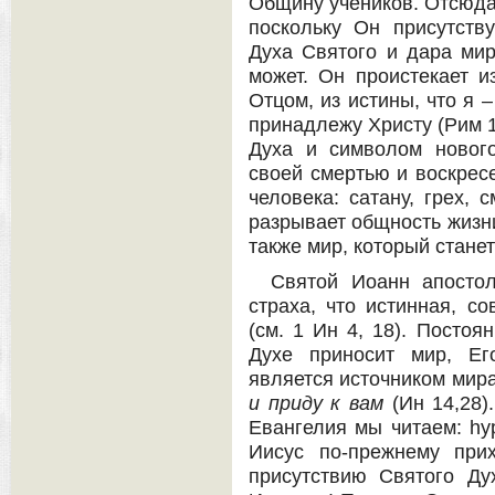
Общину учеников. Отсюда 
поскольку Он присутств
Духа Святого и дара мир
может. Он проистекает и
Отцом, из истины, что я –
принадлежу Христу (Рим 1
Духа и символом нового
своей смертью и воскрес
человека: сатану, грех, 
разрывает общность жизни
также мир, который стане
Святой Иоанн апостол
страха, что истинная, с
(см. 1 Ин 4, 18). Постоя
Духе приносит мир, Ег
является источником мира
и приду к вам
(Ин 14,28)
Евангелия мы читаем: hyp
Иисус по-прежнему при
присутствию Святого Ду