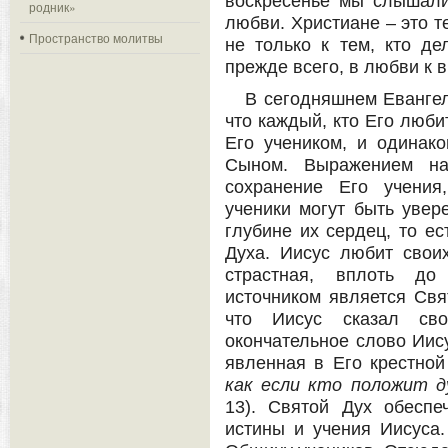
воскресенье мы слышали
родник»
любви. Христиане – это т
Пространство молитвы
не только к тем, кто де
прежде всего, в любви к в
В сегодняшнем Еванге
что каждый, кто Его люби
Его учеником, и одинако
Сыном. Выражением на
сохранение Его учения
ученики могут быть увере
глубине их сердец, то е
Духа. Иисус любит свои
страстная, вплоть до
источником является Свя
что Иисус сказал св
окончательное слово Иису
явленная в Его крестной
как если кто положит д
13). Святой Дух обеспе
истины и учения Иисуса.