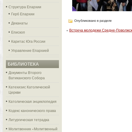
Структура Епархии
Герб Епархии
Опубликовано в разделе
Деканаты
«
Встреча молодежи Средне-Поволжск
Епископ
Каритас Юга России
Управление Епархией
БИБЛИОТЕКА
Документы Второго
Ватиканского Собора
Катехизис Католической
Церкви
Католическая энциклопедия
Кодекс канонического права
Литургическая тетрадка
Молитвенник «Молитвенный