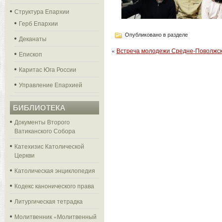
Структура Епархии
Герб Епархии
Опубликовано в разделе
Деканаты
«
Встреча молодежи Средне-Поволжск
Епископ
Каритас Юга России
Управление Епархией
БИБЛИОТЕКА
Документы Второго
Ватиканского Собора
Катехизис Католической
Церкви
Католическая энциклопедия
Кодекс канонического права
Литургическая тетрадка
Молитвенник «Молитвенный