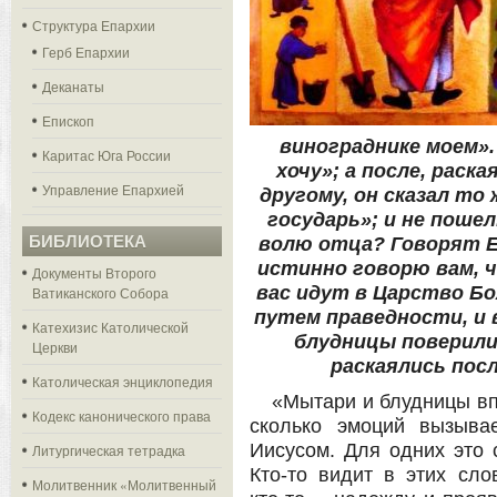
Структура Епархии
Герб Епархии
Деканаты
Епископ
винограднике моем». 
Каритас Юга России
хочу»; а после, раска
Управление Епархией
другому, он сказал то 
государь»; и не пошел
БИБЛИОТЕКА
волю отца? Говорят Е
истинно говорю вам, 
Документы Второго
вас идут в Царство Бо
Ватиканского Собора
путем праведности, и 
Катехизис Католической
блудницы поверили 
Церкви
раскаялись пос
Католическая энциклопедия
«Мытари и блудницы вп
Кодекс канонического права
сколько эмоций вызыва
Иисусом. Для одних это с
Литургическая тетрадка
Кто-то видит в этих сло
Молитвенник «Молитвенный