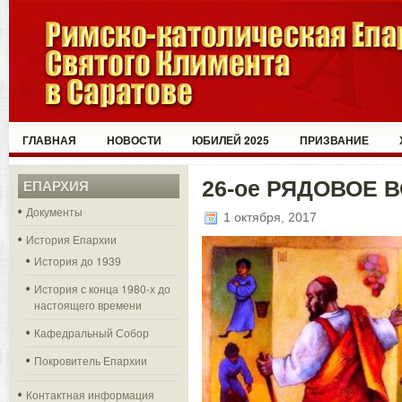
ГЛАВНАЯ
НОВОСТИ
ЮБИЛЕЙ 2025
ПРИЗВАНИЕ
26-ое РЯДОВОЕ 
ЕПАРХИЯ
Документы
1 октября, 2017
История Епархии
История до 1939
История с конца 1980-х до
настоящего времени
Кафедральный Собор
Покровитель Епархии
Контактная информация