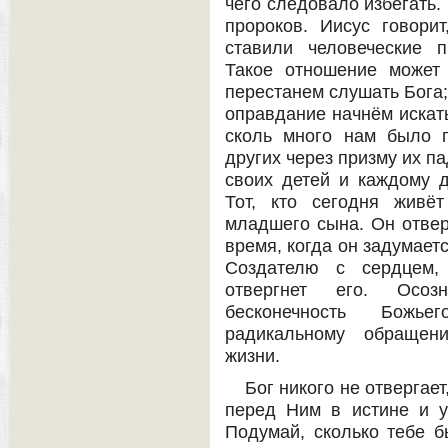
чего следовало избегать.
пророков. Иисус говори
ставили человеческие 
Такое отношение может
перестанем слушать Бога;
оправдание начнём искать
сколь много нам было 
других через призму их п
своих детей и каждому 
Тот, кто сегодня живё
младшего сына. Он отвер
время, когда он задумаетс
Создателю с сердцем,
отвергнет его. Осоз
бесконечность Божь
радикальному обращен
жизни.
Бог никого не отвергает
перед Ним в истине и у
Подумай, сколько тебе 