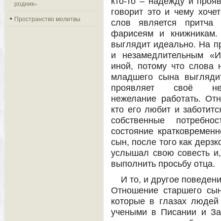
кто-то – надежду и проя
родник»
говорит это и чему хоче
Пространство молитвы
слов является притча 
фарисеям и книжникам.
выглядит идеально. На п
и незамедлительным «И
иной, потому что слова 
младшего сына выгляди
проявляет своё не
нежелание работать. Отн
кто его любит и заботитс
собственные потребно
состояние кратковременно
сын, после того как дерз
услышал свою совесть и,
выполнить просьбу отца.
И то, и другое поведе
Отношение старшего сын
которые в глазах людей
учеными в Писании и Зак