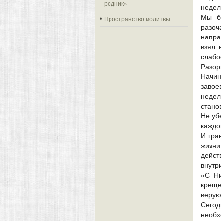
родник»
недел
Мы б
Пространство молитвы
разоч
напра
взял 
слабос
Разо
Начин
завое
недел
стано
Не уб
каждо
И гра
жизни
дейст
внутр
«С Ни
креще
верую
Сего
необх