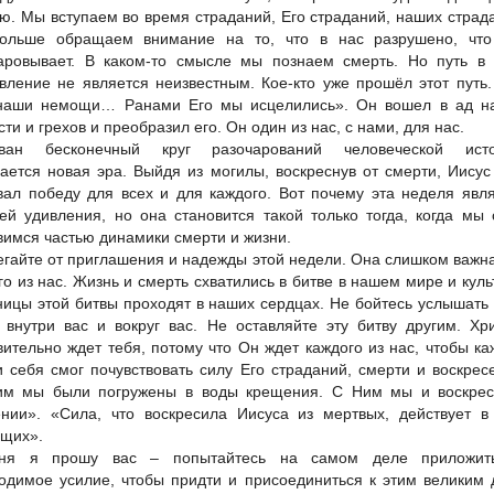
ю. Мы вступаем во время страданий, Его страданий, наших страд
ольше обращаем внимание на то, что в нас разрушено, что
аровывает. В каком-то смысле мы познаем смерть. Но путь в 
вление не является неизвестным. Кое-кто уже прошёл этот путь
наши немощи… Ранами Его мы исцелились». Он вошел в ад н
ти и грехов и преобразил его. Он один из нас, с нами, для нас.
рван бесконечный круг разочарований человеческой исто
ается новая эра. Выйдя из могилы, воскреснув от смерти, Иису
вал победу для всех и для каждого. Вот почему эта неделя явл
ей удивления, но она становится такой только тогда, когда мы
вимся частью динамики смерти и жизни.
егайте от приглашения и надежды этой недели. Она слишком важн
го из нас. Жизнь и смерть схватились в битве в нашем мире и куль
ницы этой битвы проходят в наших сердцах. Не бойтесь услышать
 внутри вас и вокруг вас. Не оставляйте эту битву другим. Хр
вительно ждет тебя, потому что Он ждет каждого из нас, чтобы к
и себя смог почувствовать силу Его страданий, смерти и воскрес
м мы были погружены в воды крещения. С Ним мы и воскрес
нии». «Сила, что воскресила Иисуса из мертвых, действует в
щих».
дня я прошу вас – попытайтесь на самом деле приложит
одимое усилие, чтобы придти и присоединиться к этим великим