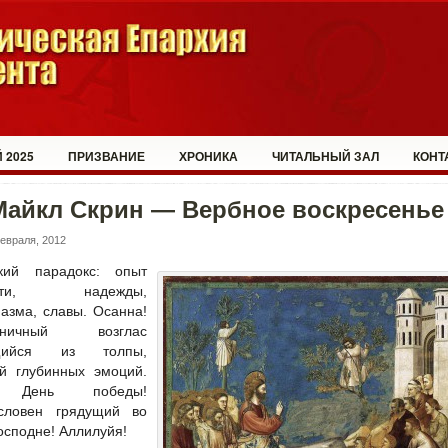
 2025
ПРИЗВАНИЕ
ХРОНИКА
ЧИТАЛЬНЫЙ ЗАЛ
КОНТ
Майкл Скрин — Вербное воскресенье
евраля, 2012
кий парадокс: опыт
ости, надежды,
иазма, славы. Осанна!
дничный возглас
щийся из толпы,
й глубинных эмоций.
 День победы!
словен грядущий во
осподне! Аллилуйя!