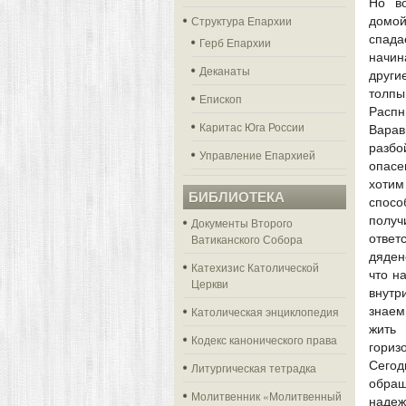
Но в
Структура Епархии
домой
спада
Герб Епархии
начи
Деканаты
други
толп
Епископ
Расп
Каритас Юга России
Вара
разбо
Управление Епархией
опасе
хотим
БИБЛИОТЕКА
спосо
получ
Документы Второго
Ватиканского Собора
ответ
дяден
Катехизис Католической
что н
Церкви
внутр
Католическая энциклопедия
знаем
жить
Кодекс канонического права
гориз
Сегод
Литургическая тетрадка
обра
Молитвенник «Молитвенный
надеж