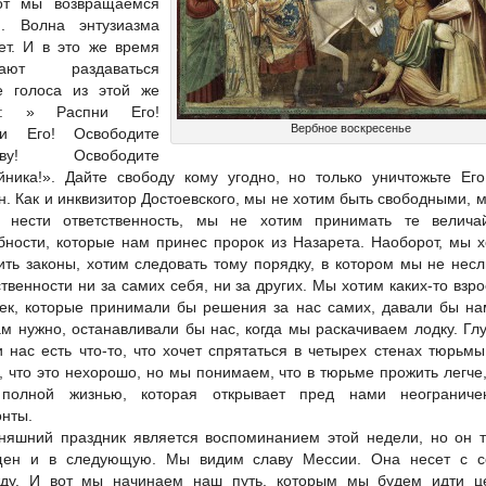
от мы возвращаемся
. Волна энтузиазма
ет. И в это же время
нают раздаваться
е голоса из этой же
ы: » Распни Его!
Вербное воскресенье
ни Его! Освободите
вву! Освободите
йника!». Дайте свободу кому угодно, но только уничтожьте Ег
н. Как и инквизитор Достоевского, мы не хотим быть свободными, 
 нести ответственность, мы не хотим принимать те велича
бности, которые нам принес пророк из Назарета. Наоборот, мы 
ить законы, хотим следовать тому порядку, в котором мы не нес
ственности ни за самих себя, ни за других. Мы хотим каких-то взр
ек, которые принимали бы решения за нас самих, давали бы на
ам нужно, останавливали бы нас, когда мы раскачиваем лодку. Гл
и нас есть что-то, что хочет спрятаться в четырех стенах тюрьм
, что это нехорошо, но мы понимаем, что в тюрьме прожить легче
 полной жизнью, которая открывает пред нами неограниче
онты.
няшний праздник является воспоминанием этой недели, но он 
щен и в следующую. Мы видим славу Мессии. Она несет с с
ду. И вот мы начинаем наш путь, которым мы будем идти ц