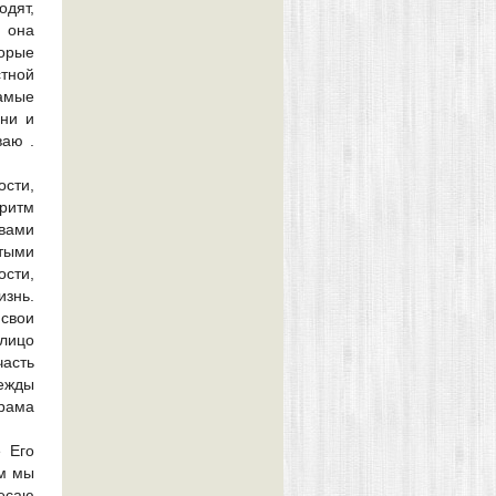
одят,
 она
орые
тной
самые
зни и
ваю .
ости,
 ритм
 вами
тыми
сти,
изнь.
 свои
 лицо
часть
дежды
рама
е Его
ом мы
ресаю