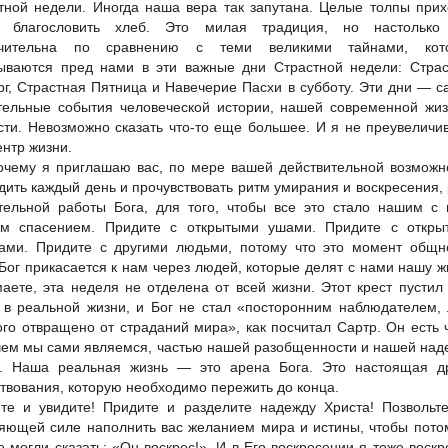
тной недели. Иногда наша вера так запутана. Целые толпы прих
ы благословить хлеб. Это милая традиция, но настолько
ачительна по сравнению с теми великими тайнами, кот
ываются пред нами в эти важные дни Страстной недели: Страс
рг, Страстная Пятница и Навечерие Пасхи в субботу. Эти дни — 
тельные события человеческой истории, нашей современной жи
сти. Невозможно сказать что-то еще большее. И я не преувеличи
ентр жизни.
очему я приглашаю вас, по мере вашей действительной возможн
дить каждый день и прочувствовать ритм умирания и воскресения,
тельной работы Бога, для того, чтобы все это стало нашим с
м спасением. Придите с открытыми ушами. Придите с откры
ами. Придите с другими людьми, потому что это момент общно
 Бог прикасается к нам через людей, которые делят с нами нашу ж
аете, эта неделя не отделена от всей жизни. Этот крест пустил
 в реальной жизни, и Бог не стал «посторонним наблюдателем,
ого отвращено от страданий мира», как посчитал Сартр. Он есть 
 чем мы сами являемся, частью нашей разобщенности и нашей на
. Наша реальная жизнь — это арена Бога. Это настоящая д
твования, которую необходимо пережить до конца.
те и увидите! Придите и разделите надежду Христа! Позвольт
яющей силе наполнить вас желанием мира и истины, чтобы пот
е могли сказать: «Он воскрес!». И в Его воскресении я тоже воск