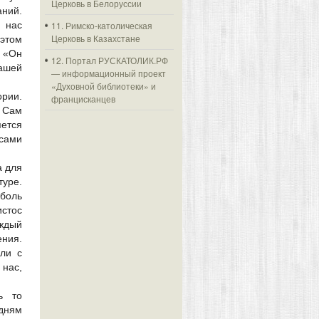
Церковь в Белоруссии
аний.
 нас
11. Римско-католическая
Церковь в Казахстане
этом
. «Он
12. Портал РУСКАТОЛИК.РФ
ашей
— информационный проект
«Духовной библиотеки» и
рии.
францисканцев
с Сам
яется
 сами
а для
туре.
 боль
истос
аждый
ения.
ли с
 нас,
ь то
 дням