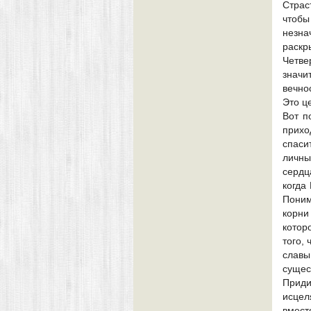
Страс
чтоб
незн
раскр
Четве
значи
вечно
Это ц
Вот п
прихо
спаси
личны
сердц
когда
Поним
корни
котор
того,
славы
сущес
Приди
исцел
вмест