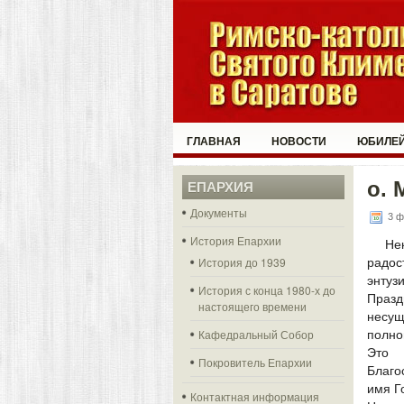
ГЛАВНАЯ
НОВОСТИ
ЮБИЛЕЙ
о. 
ЕПАРХИЯ
Документы
3 ф
История Епархии
Не
История до 1939
рад
энтуз
История с конца 1980-х до
Праз
настоящего времени
несу
Кафедральный Собор
полно
Это
Покровитель Епархии
Благо
имя Г
Контактная информация