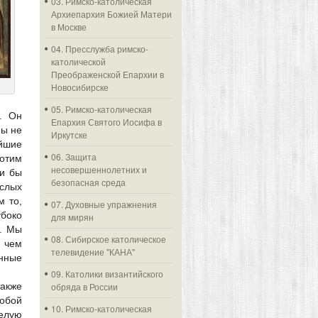
03. Римско-католическая
Архиепархия Божией Матери
в Москве
04. Пресслужба римско-
католической
Преображенской Епархии в
Новосибирске
05. Римско-католическая
о. Он
Епархия Святого Иосифа в
мы не
Иркутске
йшие
06. Защита
хотим
несовершеннолетних и
ли бы
безопасная среда
ослых
м то,
07. Духовные упражнения
убоко
для мирян
ы. Мы
08. Сибирское католическое
, чем
телевидение "КАНА"
нные
09. Католики византийского
также
обряда в России
обой
10. Римско-католическая
елую