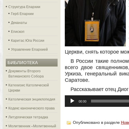
Структура Епархии
Герб Епархии
Деканаты
Епископ
Каритас Юга России
Управление Епархией
Церкви, снять которое мо
В России такие полно
БИБЛИОТЕКА
всего двое священников
Документы Второго
Уркиза, генеральный вик
Ватиканского Собора
Саратове.
Катехизис Католической
Рассказывает отец Диог
Церкви
Аудиоплеер
Католическая энциклопедия
00:00
Кодекс канонического права
Литургическая тетрадка
Опубликовано в разделе
Нов
Молитвенник «Молитвенный