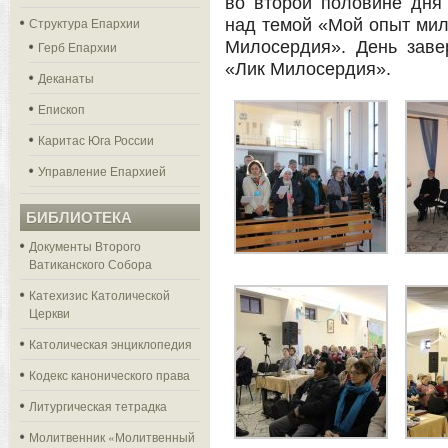
во второй половине дня
Структура Епархии
над темой «Мой опыт мило
Милосердия». День заве
Герб Епархии
«Лик Милосердия».
Деканаты
Епископ
Каритас Юга России
Управление Епархией
БИБЛИОТЕКА
Документы Второго
Ватиканского Собора
Катехизис Католической
Церкви
Католическая энциклопедия
Кодекс канонического права
Литургическая тетрадка
Молитвенник «Молитвенный