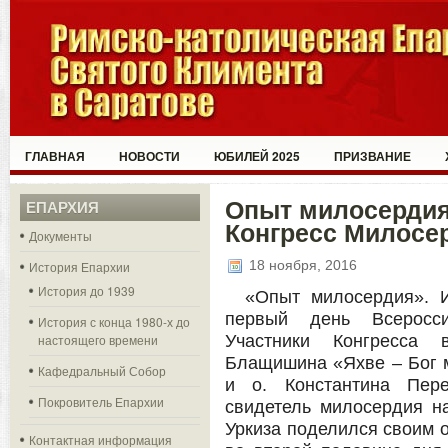
ГЛАВНАЯ
НОВОСТИ
ЮБИЛЕЙ 2025
ПРИЗВАНИЕ
Опыт милосердия
ЕПАРХИЯ
Конгресс Милосер
Документы
18 ноября, 2016
История Епархии
История до 1939
«Опыт милосердия». 
первый день Всеросси
История с конца 1980-х до
настоящего времени
Участники Конгресса
Блащишина «Яхве – Бог м
Кафедральный Собор
и о. Константина Пер
Покровитель Епархии
свидетель милосердия на
Уркиза поделился своим 
Контактная информация