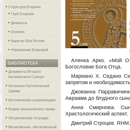
Структура Епархии
Герб Епархии
Деканаты
Епископ
Каритас Юга России
Управление Епархией
Аленка Арко. «Мой О
БИБЛИОТЕКА
Богословие Бога Отца.
Документы Второго
Мариано Х. Седано Си
Ватиканского Собора
запретом и необходимост
Катехизис Католической
Церкви
Джованна Парравичини.
Авраама до блудного сын
Католическая энциклопедия
Анна Смирнова. Сын
Кодекс канонического права
Христологический аспект.
Литургическая тетрадка
Дмитрий Строцев. RHM
Молитвенник «Молитвенный