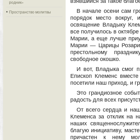
взявшийся за такое благо
родник»
В начале осени сам гр
Пространство молитвы
порядок место вокруг, 
освящение Владыку Клем
все получилось в октябре
Марии, а еще лучше приу
Марии — Царицы Розари
престольному праздни
свободное окошко.
И вот, Владыка смог п
Епископ Клеменс вместе
посетили наш приход, и г
Это грандиозное событ
радость для всех присутс
От всего сердца и на
Клеменса за отклик на н
наших священнослужите
благую инициативу, масте
причастен к нему мол