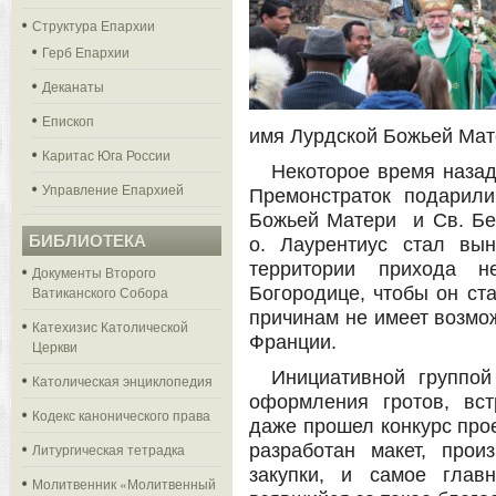
Структура Епархии
Герб Епархии
Деканаты
Епископ
имя Лурдской Божьей Мате
Каритас Юга России
Некоторое время назад
Управление Епархией
Премонстраток подарил
Божьей Матери и Св. Бер
БИБЛИОТЕКА
о. Лаурентиус стал вы
территории прихода не
Документы Второго
Ватиканского Собора
Богородице, чтобы он ста
причинам не имеет возмо
Катехизис Католической
Франции.
Церкви
Инициативной группо
Католическая энциклопедия
оформления гротов, вс
Кодекс канонического права
даже прошел конкурс прое
Литургическая тетрадка
разработан макет, про
закупки, и самое глав
Молитвенник «Молитвенный