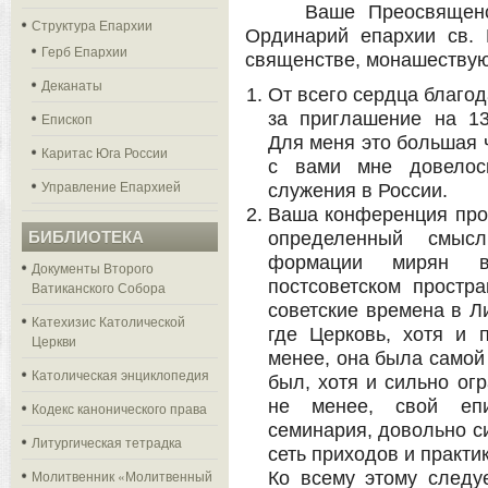
Ваше Преосвященств
Структура Епархии
Ординарий епархии св. 
Герб Епархии
священстве, монашеству
Деканаты
От всего сердца благо
за приглашение на 1
Епископ
Для меня это большая ч
Каритас Юга России
с вами мне довелос
Управление Епархией
служения в России.
Ваша конференция прох
БИБЛИОТЕКА
определенный смыс
формации мирян в
Документы Второго
постсоветском простр
Ватиканского Собора
советские времена в Л
Катехизис Католической
где Церковь, хотя и 
Церкви
менее, она была самой
Католическая энциклопедия
был, хотя и сильно ог
не менее, свой епи
Кодекс канонического права
семинария, довольно с
Литургическая тетрадка
сеть приходов и практи
Молитвенник «Молитвенный
Ко всему этому следу