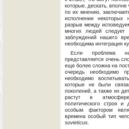
которые, дескать, вполне
по их мнению, заключает
исполнении некоторых н
разрыв между исповедуе
многих людей следует 
заблуждений нашего вр
необходима интеграция ку
Если проблема н
представляется очень сл
еще более сложна на пост
очередь необходимо п
необходимо воспитыват
которые не были связа
поколений, а также их де
растут в атмосфере
политического строя и 
особым фактором явля
времена особый тип чел
sovieticus
.