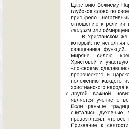
Царствию Божиему Нар
глубокое слово по сво
приобрело негативны
отношению к религии 
лаицизм
или обмирщен
В христанском же 
который, не исполняя 
священника функций,
Миряне силою кре
Христовой и участву
«по-своему сделавшись
пророческого и царск
положению каждого и
христианского народа в
Другой важной новиз
является учение о вс
Если раньше традиц
считались духовные 
провозгласил, что все 
Призвание к святост