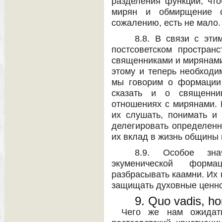
разделения функций, чт
мирян и обмирщение с
сожалению, есть не мало.
8.8. В связи с эти
постсоветском простран
священниками и мирянами
этому и теперь необходи
мы говорим о формации
сказать и о священни
отношениях с мирянами. 
их слушать, понимать и 
делегировать определенн
их вклад в жизнь общины
8.9. Особое зн
экуменической форм
разбрасывать каамни. Их 
защищать духовные ценно
9. Quo vadis, ho
Чего же нам ожидат