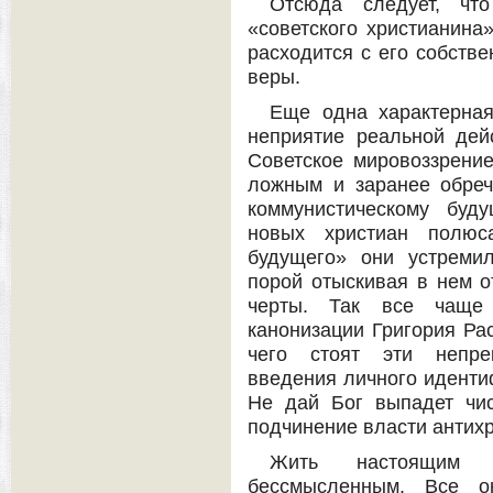
Отсюда следует, чт
«советского христианина»
расходится с его собств
веры.
Еще одна характерная
неприятие реальной дейс
Советское мировоззрени
ложным и заранее обреч
коммунистическому буд
новых христиан полюса
будущего» они устреми
порой отыскивая в нем 
черты. Так все чаще 
канонизации Григория Рас
чего стоят эти непре
введения личного иденти
Не дай Бог выпадет чис
подчинение власти антихр
Жить настоящим 
бессмысленным. Все о