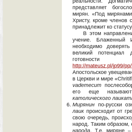
реальности. Догмати
представляет богосл
мирян. «Под мирянами
Христу, кроме членов 
принадлежит ко статус
В этом направлении 
учение. Блаженный И
необходимо доверять
великий потенциал 
готовности
http://mateusz.pl/jp99/
Апостольское увещеван
в Церкви и мире «Chritifi
vademecum
послесобо
его еще называ
католического лаикат
Мирянин
по-русски оз
лаик
происходит от гр
свою очередь, происх
народ. Таким образом,
народа
. Т.е. миряне 