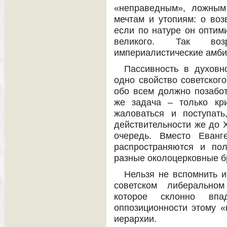
«неправедным», ложным
мечтам и утопиям: о во
если по натуре он оптим
великого. Так воз
империалистические амби
Пассивность в духов
одно свойство советского
обо всем должно позабот
же задача – только кр
жаловаться и поступать
действительности же до 
очередь. Вместо Еван
распространяются и по
разные околоцерковные 
Нельзя не вспомнить 
советском либеральном
которое склонно впа
оппозиционности этому «
иерархии.