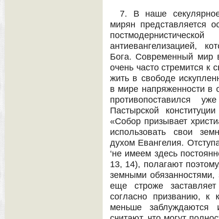
7. В наше секулярное
мирян представляется о
постмодернистическ
антиевангелизацией, ко
Бога. Современный мир 
очень часто стремится к с
жить в свободе искупле
в мире напряженности в 
противопоставился уж
Пастырской конституци
«Собор призывает христи
использовать свои земн
духом Евангелия. Отступа
‘не имеем здесь постоянн
13, 14), полагают поэтом
земными обязанностями, 
еще строже заставляет
согласно призванию, к 
меньше заблуждаются и
считают, что могут полно