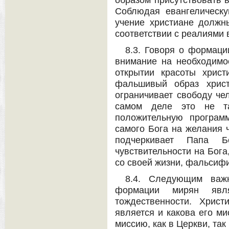
образом присутствовать 
Соблюдая евангелическу
учение христиане должн
соответствии с реалиями в
8.3. Говоря о формаци
внимание на необходимо
открытии красоты хрис
фальшивый образ христи
ограничивает свободу че
самом деле это не та
положительную програм
самого Бога на желания ч
подчеркивает Папа Б
чувствительности на Бога,
со своей жизни, фальсифи
8.4. Следующим важ
формации мирян явля
тождественности. Хрис
является и какова его м
миссию, как в Церкви, так 