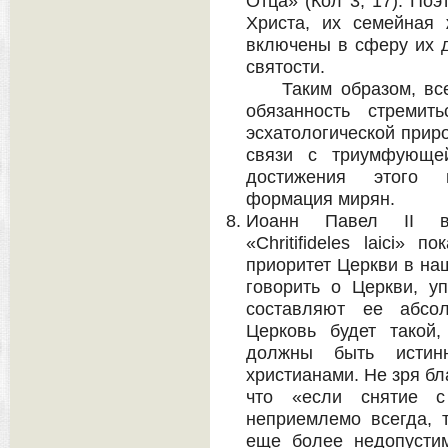
Отца» (Кол 3, 17). По
Христа, их семейная
включены в сферу их 
святости.
Таким образом, всео
обязанность стремит
эсхатологической прир
связи с триумфующе
достижения этого н
формация мирян.
Иоанн Павел II в
«Chritifideles laici»
приоритет Церкви в на
говорить о Церкви, у
составляют ее абсол
Церковь будет такой
должны быть истин
христианами. Не зря бл
что «если снятие с
неприемлемо всегда, 
еще более недопусти