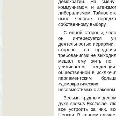
демократии. На смену
коммунизмом и атеизмо
либерализмом. Тайное ста
ныне человек нередк
собственному выбору.
С одной стороны, чело
он интересуется уч
деятельностью иерархии, 
стороны, он предпоч
требованиями не выходил 
мешал ему жить по с
усиливается тенденц
общественной в исключит
парламентским боль
«демократических п
несовместимых с законом
Весьма трудным делом
духе
sensus
Ecclesiae
. Л
все устроить за них, в
Церкви. В данном случае 