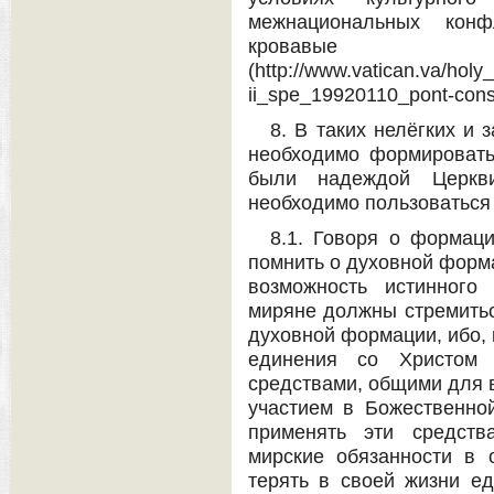
межнациональных конф
кровав
(http://www.vatican.va/holy
ii_spe_19920110_pont-cons-c
8. В таких нелёгких и
необходимо формировать
были надеждой Церкв
необходимо пользоваться 
8.1. Говоря о формац
помнить о духовной форма
возможность истинного
миряне должны стремитьс
духовной формации, ибо, 
единения со Христом 
средствами, общими для 
участием в Божественно
применять эти средств
мирские обязанности в 
терять в своей жизни ед