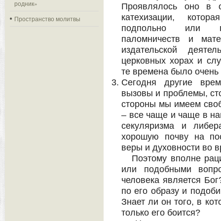
родник»
Проявлялось оно в о
катехизации, котор
Пространство молитвы
подпольно или по
паломничеств и мате
издательской деятел
церковных хорах и слу
те времена было очень м
Сегодня другие врем
вызовы и проблемы, ст
стороны мы имеем своб
– все чаще и чаще в н
секуляризма и либер
хорошую почву на по
веры и духовности во в
Поэтому вполне раци
или подобными вопро
человека является Бог
по его образу и подоб
Знает ли он того, в ко
только его боится?