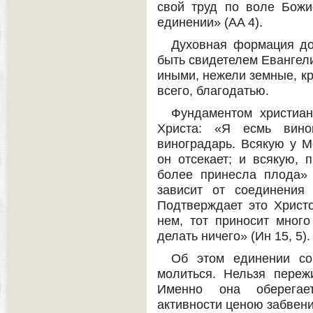
свой труд по воле Божи
единении» (АA 4).
Духовная формация до
быть свидетелем Евангели
иными, нежели земные, кр
всего, благодатью.
Фундаментом христиан
Христа: «Я есмь вин
виноградарь. Всякую у М
он отсекает; и всякую, 
более принесла плода» 
зависит от соединения 
Подтверждает это Христо
нем, тот приносит мног
делать ничего» (Ин 15, 5).
Об этом единении со
молиться. Нельзя переж
Именно она оберегае
активности ценою забвени