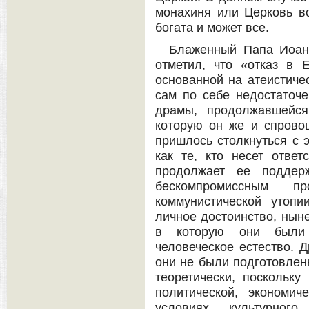
монахиня или Церковь во
богата и может все.
Блаженный Папа Иоан
отметил, что «отказ в 
основанной на атеистиче
сам по себе недостаточе
драмы, продолжавшейся
которую он же и спровоц
пришлось столкнуться с э
как те, кто несет ответ
продолжает ее поддер
бескомпромиссным п
коммунистической утопи
личное достоинство, ныне
в которую они были 
человеческое естество. Д
они не были подготовлен
теоретически, поскольк
политической, экономич
условиях культурног