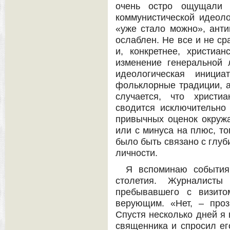
очень остро ощущали 
коммунистической идеоло
«уже стало можно», анти
ослаблен. Не все и не ср
и, конкретнее, христиа
изменение генеральной 
идеологическая иници
фольклорные традиции, а
случается, что христи
сводится исключительно
привычных оценок окруж
или с минуса на плюс, то
было быть связано с глу
личности.
Я вспоминаю события
столетия. Журналисты
пребывавшего с визито
верующим. «Нет, – проз
Спустя несколько дней я 
священника и спросил его