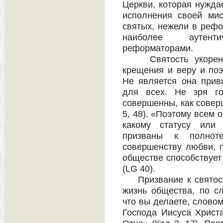
Церкви, которая нужда
исполнения своей ми
святых, нежели в рефо
наиболее аутен
реформаторами.
Святость укоренен
крещения и веру и поэ
Не является она прив
для всех. Не зря го
совершенны, как сове
5, 48). «Поэтому всем 
какому статусу или
призваны к полнот
совершенству любви, п
обществе способствует
(LG 40).
Призвание к святост
жизнь общества, по с
что вы делаете, слово
Господа Иисуса Христа