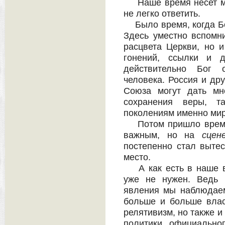
Наше время несет мн
не легко ответить.
Было время, когда Бо
Здесь уместно вспомн
расцвета Церкви, но 
гонений, ссылки и д
действительно Бог 
человека. Россия и др
Союза могут дать мн
сохранения веры, 
поколениям именно ми
Потом пришло время,
важным, но на
сцен
постепенно стал вытес
место.
А как есть в наше вр
уже не нужен. Ведь 
явления мы наблюдаем
больше и больше влас
релятивизм, но также и 
политики официально