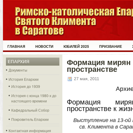
ГЛАВНАЯ
НОВОСТИ
ЮБИЛЕЙ 2025
ПРИЗВАНИЕ
Формация мирян 
ЕПАРХИЯ
пространстве
Документы
27 мая, 2011
История Епархии
История до 1939
Архие
История с конца 1980-х до
Формация миря
настоящего времени
пространстве к жиз
Кафедральный Собор
Покровитель Епархии
Выступление на 13-ой
св. Климента в Сара
Контактная информация