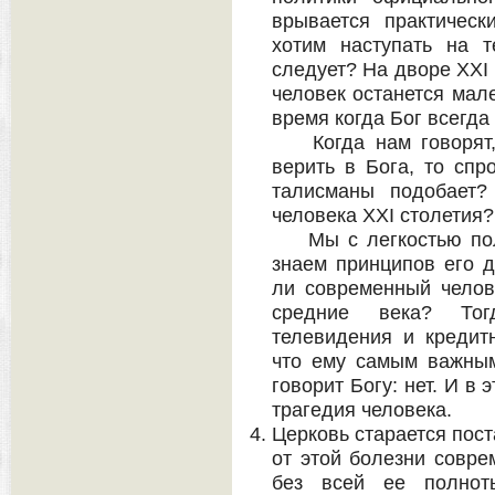
врывается практичес
хотим наступать на 
следует? На дворе XXI ве
человек останется мал
время когда Бог всегда
Когда нам говорят, 
верить в Бога, то спр
талисманы подобает?
человека XXI столетия?
Мы с легкостью поль
знаем принципов его д
ли современный челов
средние века? То
телевидения и кредитн
что ему самым важным
говорит Богу: нет. И в
трагедия человека.
Церковь старается пост
от этой болезни совре
без всей ее полноты