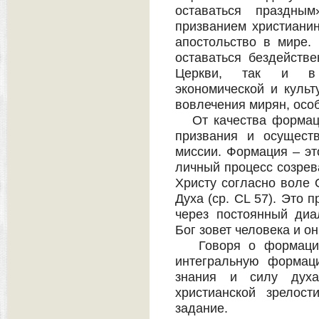
оставаться праздным
призванием христианин
апостольство в мире.
оставаться бездейств
Церкви, так и в с
экономической и культ
вовлечения мирян, особ
От качества формаци
призвания и осущест
миссии. Формация – эт
личный процесс созрев
Христу согласно воле 
Духа (ср. CL 57). Это 
через постоянный диа
Бог зовет человека и он
Говоря о формации 
интегральную формац
знания и силу духа
христианской зрелос
задание.