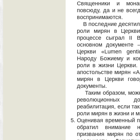
Священники и мона
повсюду, да и не всег
воспринимаются.
В последние десятиле
роли мирян в Церкви
процессе сыграл II 
основном документе –
Церкви «Lumen genti
Народу Божиему и ко
роли в жизни Церкви.
апостольстве мирян «Ap
мирян в Церкви гово
документы.
Таким образом, можно
революционных д
реабилитация, если та
роли мирян в жизни и м
Оценивая временный по
обратил внимание н
призвания мирян по о