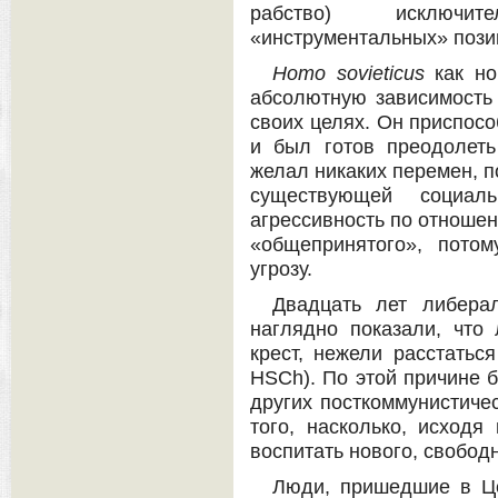
рабство) исключит
«инструментальных» позиц
Homo
sovieticus
как но
абсолютную зависимость 
своих целях. Он приспосо
и был готов преодолет
желал никаких перемен, п
существующей социал
агрессивность по отношен
«общепринятого», пото
угрозу.
Двадцать лет либерал
наглядно показали, что
крест, нежели расстатьс
HSCh). По этой причине б
других посткоммунистичес
того, насколько, исходя
воспитать нового, свободн
Люди, пришедшие в Це