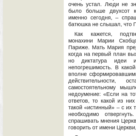
очень устал. Люди не зн
было больше двухсот 
именно сегодня, – спра
батюшка не слышал, что Г
Как кажется, подтв
монахини Марии Скобцо
Париже. Мать Мария пред
когда на первый план вых
но диктатура идеи 
непогрешимость. В какой
вполне сформировавшими
действительности, ос
самостоятельному мышл
недоумение: «Если на то
ответов, то какой из ни
такой «истинный» – с их т
необходимо отвергнут
спрашивать мнения Церкви
говорить от имени Церкви