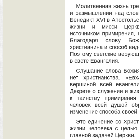
Молитвенная жизнь тре
и размышлении над слово
Бенедикт XVI в Апостоль
жизни и мисси Церкв
источником примирения, 
Благодаря слову Бож
христианина и способ вид
Поэтому светские верующ
в свете Евангелия.
Слушание слова Божия 
нет христианства. «Ев
вершиной всей евангел
Декрете о служении и жиз
к таинству примирения
человек всей душой об
изменение способа своей 
Это единение со Хрис
жизни человека с целью
главной задачей Церкви.