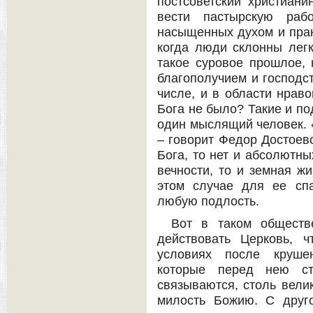
постсоветский христиани
вести пастырскую раб
насыщенных духом и пра
когда люди склонны легк
такое суровое прошлое,
благополучием и господс
числе, и в области нраво
Бога не было? Такие и по
один мыслящий человек. «
– говорит Федор Достоевск
Бога, то нет и абсолютны
вечности, то и земная ж
этом случае для ее сп
любую подлость.
Вот в таком обществ
действовать Церковь, 
условиях после круше
которые перед нею ст
связываются, столь велик
милость Божию. С друг