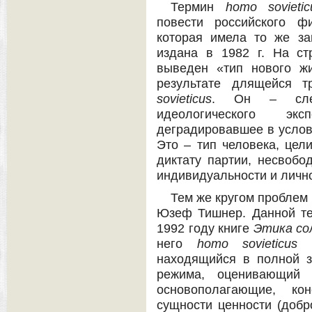
Термин
homo
sovieti
повести российского ф
которая имела то же за
издана в 1982 г. На ст
выведен «тип нового ж
результате длящейся 
sovieticus
. Он – следс
идеологического эк
деградировавшее в услов
Это – тип человека, цел
диктату партии, несвобо
индивидуальности и личног
Тем же кругом проблем 
Юзеф Тишнер. Данной те
1992 году книге
Этика со
него
homo
sovieticus
–
находящийся в полной з
режима, оценивающий н
основополагающие, кон
сущности ценности (добро