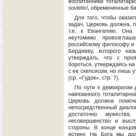
воспитанники тоталитари
sovietici
, обремененные б
Для того, чтобы оказа
задач, Церковь должна, п
т.е. к Евангелию. Она
неутомимо провозглаша
российскому философу и 
Бердяеву, которого на
утверждать, что с про
бороться, утверждаясь н
с ее скепсисом, но лишь 
(ср. «Гудок», стр. 7).
По пути к демократии 
навязанного тоталитарно
Церковь должна помоч
непосредственный диало
достаточно мужества,
несовершенство и высл
стороны. В конце концо
истину. На Бога мы до