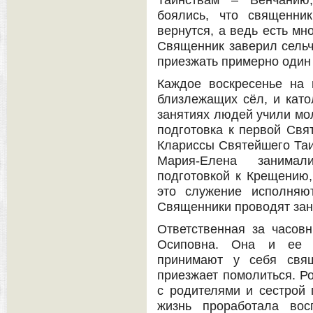
Таинствам – Венчанию
боялись, что священни
вернутся, а ведь есть мн
Священник заверил сельч
приезжать примерно один 
Каждое воскресенье на
близлежащих сёл, и като
занятиях людей учили мол
подготовка к первой Свя
Клариссы Святейшего Таин
Мария-Елена занимал
подготовкой к Крещению,
это служение исполняю
Священники проводят зан
Ответственная за часо
Осиповна. Она и ее 
принимают у себя свящ
приезжает помолиться. Ро
с родителями и сестрой
жизнь проработала вос