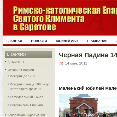
ГЛАВНАЯ
НОВОСТИ
ЮБИЛЕЙ 2025
ПРИЗВАНИЕ
Черная Падина 14
ЕПАРХИЯ
Документы
14 мая, 2011
История Епархии
История до 1939
История с конца 1980-х до
Маленький юбилей мале
настоящего времени
Кафедральный Собор
Покровитель Епархии
Контактная информация