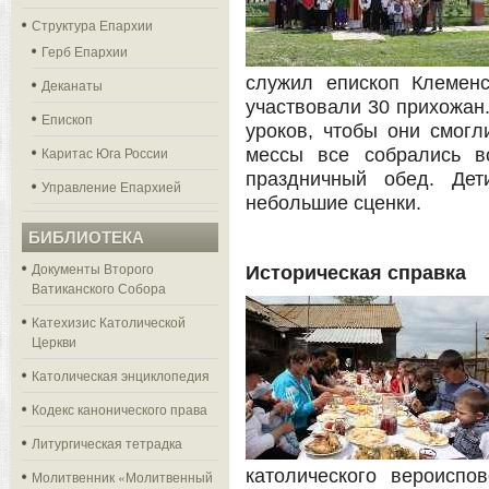
Структура Епархии
Герб Епархии
служил епископ Клеменс
Деканаты
участвовали 30 прихожан.
Епископ
уроков, чтобы они смогл
Каритас Юга России
мессы все собрались в
праздничный обед. Дет
Управление Епархией
небольшие сценки.
БИБЛИОТЕКА
Документы Второго
Историческая справка
Ватиканского Собора
Катехизис Католической
Церкви
Католическая энциклопедия
Кодекс канонического права
Литургическая тетрадка
католического вероисп
Молитвенник «Молитвенный