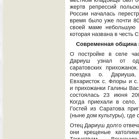
местном кладбище был об
жертв репрессий польск
России началась перестро
время было уже почти 80
своей маме небольшую 
которая названа в честь С
Современная община 
О постройке в селе ча
Дариуш узнал от од
саратовских прихожанок
поездка о. Дариуша,
Евхаристок с. Флоры и с
и прихожанки Галины Ва
состоялась 23 июня 20
Когда приехали в село,
Гостей из Саратова при
(ныне дом культуры), где 
Отец Дариуш долго отвеч
они крещеные католики