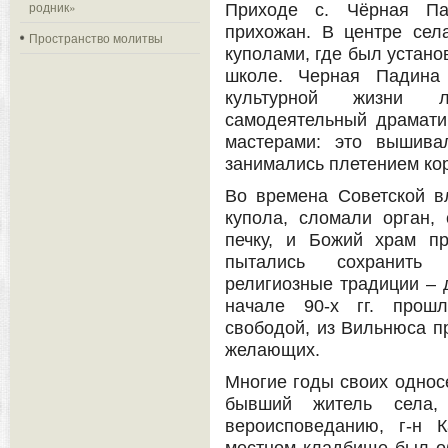
родник»
Приходе с. Чёрная П
прихожан. В центре сел
Пространство молитвы
куполами, где был устано
школе. Черная Падина 
культурной жизни л
самодеятельный драмати
мастерами: это вышива
занимались плетением кор
Во времена Советской в
купола, сломали орган, 
печку, и Божий храм п
пытались сохранить
религиозные традиции – д
начале 90-х гг. прошл
свободой, из Вильнюса п
желающих.
Многие годы своих однос
бывший житель села,
вероисповеданию, г-н 