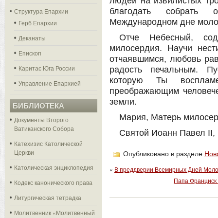
людей на извилистых тро
благодать собрать 
Структура Епархии
Международном дне моло
Герб Епархии
Отче Небесный, сод
Деканаты
милосердия. Научи нес
Епископ
отчаявшимся, любовь ра
Каритас Юга России
радость печальным. Пу
которую Ты восплам
Управление Епархией
преображающим человеч
земли.
БИБЛИОТЕКА
Мария, Матерь милосер
Документы Второго
Ватиканского Собора
Святой Иоанн Павел II, 
Катехизис Католической
Церкви
Опубликовано в разделе
Нов
Католическая энциклопедия
«
В преддверии Всемирных Дней Моло
Папа Франциск 
Кодекс канонического права
Литургическая тетрадка
Молитвенник «Молитвенный