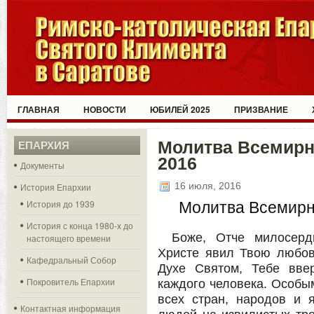
ГЛАВНАЯ
НОВОСТИ
ЮБИЛЕЙ 2025
ПРИЗВАНИЕ
Молитва Всемир
ЕПАРХИЯ
2016
Документы
16 июля, 2016
История Епархии
История до 1939
Молитва Всемирн
История с конца 1980-х до
Боже, Отче милосер
настоящего времени
Христе явил Твою любов
Кафедральный Собор
Духе Святом, Тебе вве
Покровитель Епархии
каждого человека. Особы
всех стран, народов и 
Контактная информация