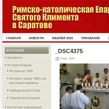
ГЛАВНАЯ
НОВОСТИ
ЮБИЛЕЙ 2025
ПРИЗВАНИЕ
_DSC4375
ЕПАРХИЯ
Документы
9 мая, 2016
История Епархии
История до 1939
История с конца 1980-х до
настоящего времени
Кафедральный Собор
Покровитель Епархии
Контактная информация