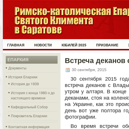
ГЛАВНАЯ
НОВОСТИ
ЮБИЛЕЙ 2025
ПРИЗВАНИЕ
Встреча деканов
ЕПАРХИЯ
Документы
30 сентября, 2015
История Епархии
30 сентября 2015 го
История до 1939
встреча деканов с Влады
утром у алтаря. В конце
История с конца 1980-х до
деканами, стоя на коленя
настоящего времени
на Украине, как это про
Кафедральный Собор
день вот уже полтора го
Покровитель Епархии
фотографии.
Во время встречи об
Контактная информация