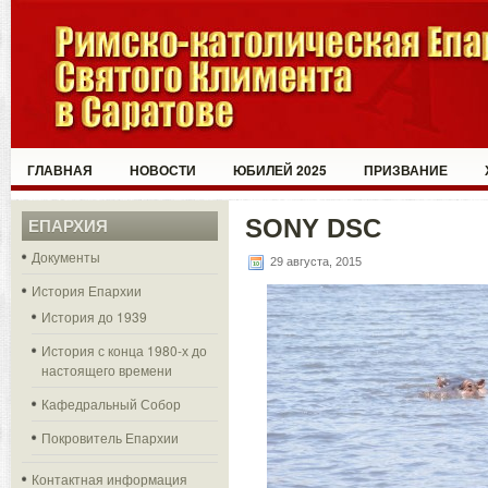
ГЛАВНАЯ
НОВОСТИ
ЮБИЛЕЙ 2025
ПРИЗВАНИЕ
SONY DSC
ЕПАРХИЯ
Документы
29 августа, 2015
История Епархии
История до 1939
История с конца 1980-х до
настоящего времени
Кафедральный Собор
Покровитель Епархии
Контактная информация