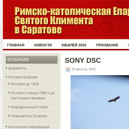
ГЛАВНАЯ
НОВОСТИ
ЮБИЛЕЙ 2025
ПРИЗВАНИЕ
SONY DSC
ЕПАРХИЯ
Документы
29 августа, 2015
История Епархии
История до 1939
История с конца 1980-х до
настоящего времени
Кафедральный Собор
Покровитель Епархии
Контактная информация