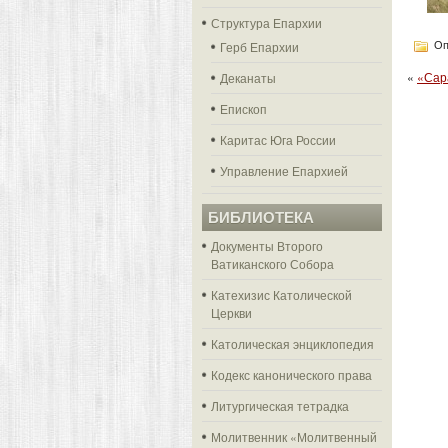
Структура Епархии
Герб Епархии
Оп
«
«Сар
Деканаты
Епископ
Каритас Юга России
Управление Епархией
БИБЛИОТЕКА
Документы Второго
Ватиканского Собора
Катехизис Католической
Церкви
Католическая энциклопедия
Кодекс канонического права
Литургическая тетрадка
Молитвенник «Молитвенный