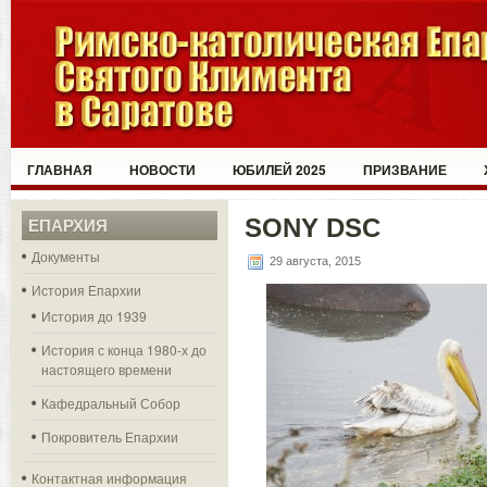
ГЛАВНАЯ
НОВОСТИ
ЮБИЛЕЙ 2025
ПРИЗВАНИЕ
SONY DSC
ЕПАРХИЯ
Документы
29 августа, 2015
История Епархии
История до 1939
История с конца 1980-х до
настоящего времени
Кафедральный Собор
Покровитель Епархии
Контактная информация