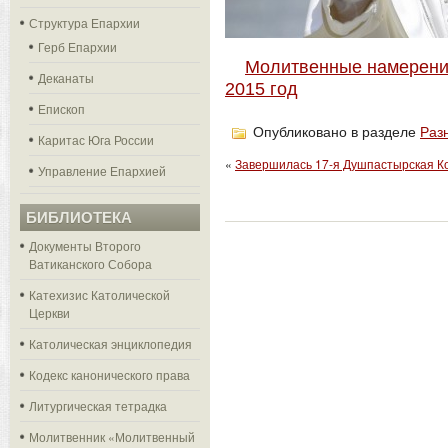
Структура Епархии
Герб Епархии
Молитвенные намерения
Деканаты
2015 год
Епископ
Опубликовано в разделе
Раз
Каритас Юга России
«
Завершилась 17-я Душпастырская 
Управление Епархией
БИБЛИОТЕКА
Документы Второго
Ватиканского Собора
Катехизис Католической
Церкви
Католическая энциклопедия
Кодекс канонического права
Литургическая тетрадка
Молитвенник «Молитвенный