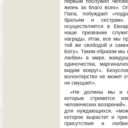
первым послужил челове
жизнь за благо всех». 
Папа, побуждает «под
братьям и сестрам»
осуществляется в Евхар
наше призвание служи
награды. Итак, все мы п
той же свободой и само
Богу». Таким образом мы
любви» в мире, жаждущ
одиночества, маргинали
видим вокруг». Безусло
волонтерство не может от
не смущает».
«Не должны мы и со
которые стремятся и
человеческих воззрений».
для нуждающихся, «мож
которое вырастет и при
присутствия и любви