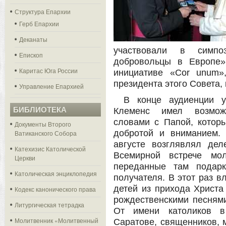
Структура Епархии
Герб Епархии
Деканаты
участвовали в симпо
Епископ
добровольцы в Европе»
Каритас Юга России
инициативе «Cor unum»
президента этого Совета,
Управление Епархией
В конце аудиенции 
БИБЛИОТЕКА
Клеменс имел возможн
словами с Папой, которы
Документы Второго
добротой и вниманием. 
Ватиканского Собора
августе возглявлял де
Катехизис Католической
Всемирной встрече мо
Церкви
переданные там подар
Католическая энциклопедия
получателя. В этот раз в
детей из прихода Христа
Кодекс канонического права
рождественскими песнями
Литургическая тетрадка
От имени католиков в
Молитвенник «Молитвенный
Саратове, священников, 