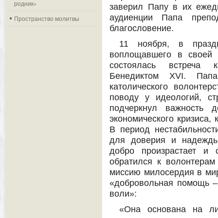
родник»
заверил Папу в их ежед
аудиенции Папа препо
Пространство молитвы
благословение.
11 ноября, в праздн
воплощавшего в своей 
состоялась встреча к
Бенедиктом XVI. Пап
католического волонтер
поводу у идеологий, с
подчеркнул важность 
экономического кризиса, 
В период нестабильност
для доверия и надежды,
добро произрастает и 
обратился к волонтерам
миссию милосердия в мир
«добровольная помощь –
воли»:
«Она основана на ли