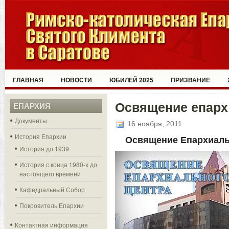
ГЛАВНАЯ
НОВОСТИ
ЮБИЛЕЙ 2025
ПРИЗВАНИЕ
Освящение епарх 
ЕПАРХИЯ
Документы
16 ноября, 2011
История Епархии
Освящение Епархиаль
История до 1939
История с конца 1980-х до
настоящего времени
Кафедральный Собор
Покровитель Епархии
Контактная информация