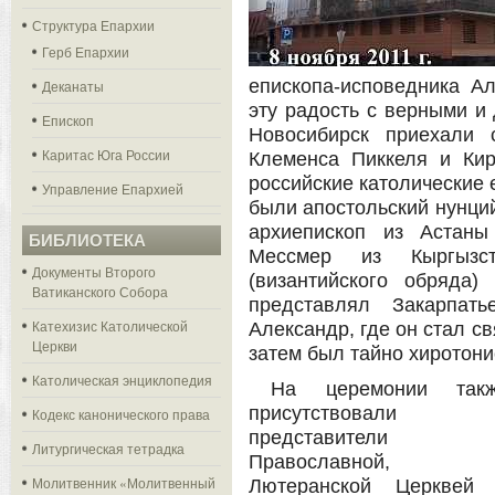
Структура Епархии
Герб Епархии
епископа-исповедника А
Деканаты
эту радость с верными и
Епископ
Новосибирск приехали 
Каритас Юга России
Клеменса Пиккеля и Ки
российские католические 
Управление Епархией
были апостольский нунци
архиепископ из Астаны
БИБЛИОТЕКА
Мессмер из Кыргызс
Документы Второго
(византийского обряда
Ватиканского Собора
представлял Закарпат
Катехизис Католической
Александр, где он стал с
Церкви
затем был тайно хиротони
Католическая энциклопедия
На церемонии так
присутствовали
Кодекс канонического права
представители
Литургическая тетрадка
Православной,
Молитвенник «Молитвенный
Лютеранской Церквей