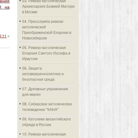
03. Римско-католическая
ения
Архиепархия Божией Матери
I на
в Москве
04. Пресслужба римско-
католической
Преображенской Епархии в
0 11
»
Новосибирске
05. Римско-католическая
Епархия Святого Иосифа в
Иркутске
06. Защита
несовершеннолетних и
безопасная среда
07. Духовные упражнения
для мирян
08. Сибирское католическое
телевидение "КАНА"
09. Католики византийского
обряда в России
10. Римско-католическая