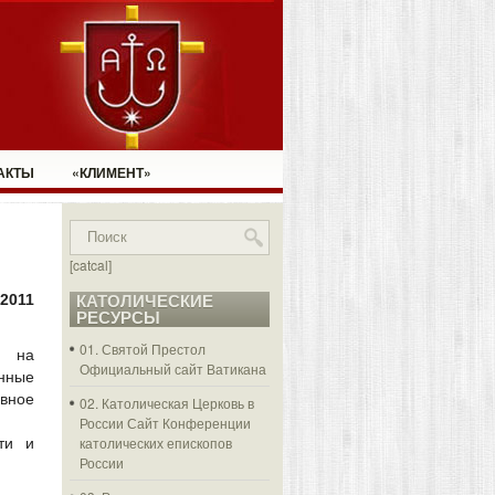
АКТЫ
«КЛИМЕНТ»
[catcal]
2011
КАТОЛИЧЕСКИЕ
РЕСУРСЫ
01. Святой Престол
и на
Официальный сайт Ватикана
нные
вное
02. Католическая Церковь в
России
Сайт Конференции
католических епископов
ти и
России