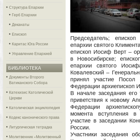
Структура Епархии
Герб Епархии
Деканаты
Епископ
Председатель; епископ
Каритас Юга России
епархии святого Климента
епископ Иосиф Верт – о
Управление Епархией
в Новосибирске; еписк
епархии святого Иосиф
БИБЛИОТЕКА
Ковалевский – Генеральн
Документы Второго
принял участие Посол 
Ватиканского Собора
Федерации архиепископ И
Катехизис Католической
В начале заседания его 
Церкви
приветствия к новому Ап
Федерации архиеписко
Католическая энциклопедия
момента вступления в
Кодекс канонического права
участие в заседании Кон
Литургическая тетрадка
России.
Участники заседания об
Молитвенник «Молитвенный