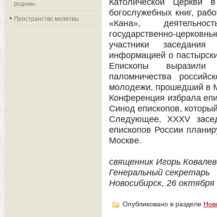
Католической Церкви в
родник»
богослужебных книг, рабо
Пространство молитвы
«Кана», деятельнос
государственно-церко
участники заседани
информацией о пастырски
Епископы выразили б
паломничества российс
молодежи, прошедший в Ма
Конференция избрала епи
Синод епископов, который 
Следующее, XXXV засед
епископов России планиру
Москве.
священник Игорь Ковалев
Генеральный секретарь
Новосибирск, 26 октября 
Опубликовано в разделе
Нов