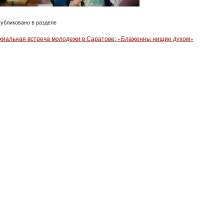
убликовано в разделе
хиальная встреча молодежи в Саратове: «Блаженны нищие духом»