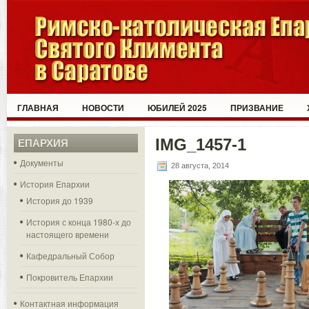
ГЛАВНАЯ
НОВОСТИ
ЮБИЛЕЙ 2025
ПРИЗВАНИЕ
IMG_1457-1
ЕПАРХИЯ
Документы
28 августа, 2014
История Епархии
История до 1939
История с конца 1980-х до
настоящего времени
Кафедральный Собор
Покровитель Епархии
Контактная информация