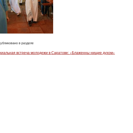
убликовано в разделе
хиальная встреча молодежи в Саратове: «Блаженны нищие духом»