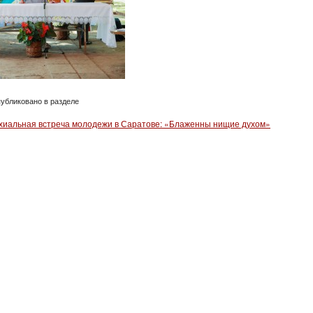
убликовано в разделе
хиальная встреча молодежи в Саратове: «Блаженны нищие духом»