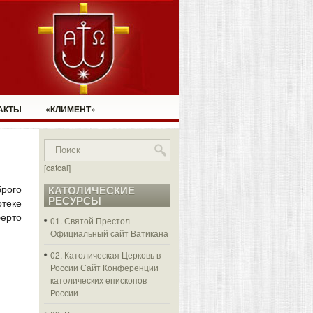
АКТЫ
«КЛИМЕНТ»
[catcal]
брого
КАТОЛИЧЕСКИЕ
РЕСУРСЫ
отеке
ерто
01. Святой Престол
Официальный сайт Ватикана
02. Католическая Церковь в
России
Сайт Конференции
католических епископов
России