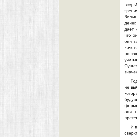
всерь
зрени
больш
денег
даёт 
что о
они т
хочет
решаю
учиты
Сущес
значе
Ро
не вы
кото
будущ
форми
они г
прете
И 
сверх