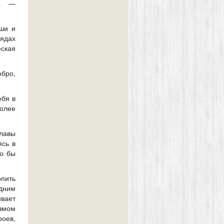
ка —
ши и
ядах
еская
обро,
ебя в
более
славы
ясь в
то бы
опить
одним
ивает
азмом
роев,