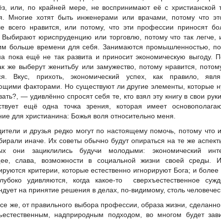
ёз, или, по крайней мере, не воспринимают её с христианской 
я. Многие хотят быть инженерами или врачами, потому что эт
е всего нравится, или потому, что эти профессии приносят б
. Выбирают юриспруденцию или торговлю, потому что так легче, 
им больше времени для себя. Занимаются промышленностью, по
на пока ещё не так развита и приносит экономическую выгоду. 
ак же выберут женитьбу или замужество, потому нравится, потом
ся. Вкус, прихоть, экономический успех, как правило, явля
щими факторами. Но существуют ли другие элементы, которые 
вать?, — удивлённо спросят себя те, кто взял эту книгу в свои руки
твует ещё одна точка зрения, которая имеет основополага
ние для христианина: Божья воля относительно меня.
дители и друзья редко могут по настоящему помочь, потому что 
бирали иначе. Их советы обычно будут опираться на те же аспект
рых они зациклились будучи молодыми: экономический инте
ее, слава, возможности в социальной жизни своей среды. И
руются критерии, которые естественно игнорируют Бога; и более 
лубоко удивляются, когда какое-то сверхъестественное сужд
ндует на принятие решения в делах, по-видимому, столь человечес
все же, от правильного выбора профессии, образа жизни, сделанно
ъестественным, надприродным подходом, во многом будет зави