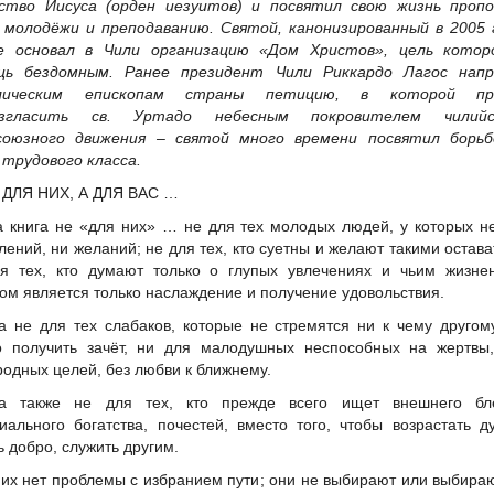
тво Иисуса (орден иезуитов) и посвятил свою жизнь пропо
 молодёжи и преподаванию. Святой, канонизированный в 2005 
е основал в Чили организацию «Дом Христов», цель котор
щь бездомным. Ранее президент Чили Риккардо Лагос напр
лическим епископам страны петицию, в которой пр
озгласить св. Уртадо небесным покровителем чилийс
союзного движения – святой много времени посвятил борьб
 трудового класса.
 ДЛЯ НИХ, А ДЛЯ ВАС …
а книга не «для них» … не для тех молодых людей, у которых н
лений, ни желаний; не для тех, кто суетны и желают такими остава
я тех, кто думают только о глупых увлечениях и чьим жизне
ом является только наслаждение и получение удовольствия.
а не для тех слабаков, которые не стремятся ни к чему другом
о получить зачёт, ни для малодушных неспособных на жертвы,
родных целей, без любви к ближнему.
а также не для тех, кто прежде всего ищет внешнего бле
иального богатства, почестей, вместо того, чтобы возрастать д
ь добро, служить другим.
них нет проблемы с избранием пути; они не выбирают или выбира