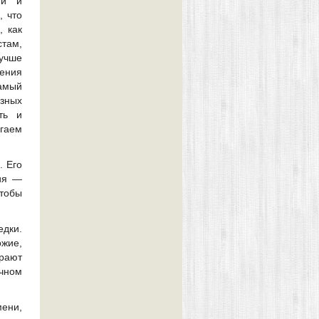
ми и
, что
 как
стам,
учше
ения
Самый
зных
ть и
гаем
. Его
ия —
чтобы
дки.
ожие,
рают
очном
ени,