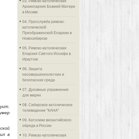
03. Римско-католическая
Архиепархия Божией Матери
в Москве
04. Пресслужба римско-
католической
Преображенской Епархии в
Новосибирске
05. Римско-католическая
Епархия Святого Иосифа в
Иркутске
06. Защита
несовершеннолетних и
безопасная среда
07. Духовные упражнения
для мирян
08. Сибирское католическое
уит.
телевидение "КАНА"
 умер
09. Католики византийского
обряда в России
ской
ил в
10. Римско-католическая