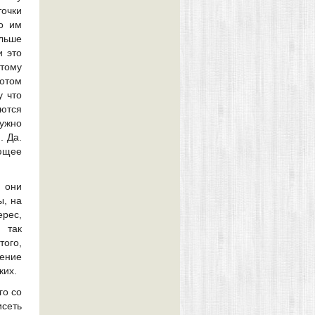
точки
о им
ольше
и это
тому
Потом
у что
ются
нужно
. Да.
ющее
и они
ы, на
рес,
 так
того,
ение
ких.
го со
сеть