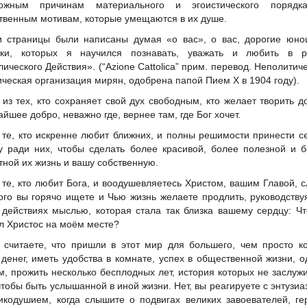
ложным причинам материального и эгоистического поряд
твенным мотивам, которые умещаются в их душе.
и страницы были написаны думая «о вас», о вас, дорогие юно
шки, которых я научился познавать, уважать и любить в р
лического Действия». (“Azione Cattolica” прим. перевод. Неполитич
ическая организация мирян, одобрена папой Пием X в 1904 году).
 из тех, кто сохраняет свой дух свободным, кто желает творить д
айшее добро, неважно где, вернее там, где Бог хочет.
 те, кто искренне любит ближних, и полны решимости принести с
у ради них, чтобы сделать более красивой, более полезной и 
тной их жизнь и вашу собственную.
 те, кто любит Бога, и воодушевляетесь Христом, вашим Главой, 
ого вы горячо ищете и Чью жизнь желаете продлить, руководству
 действиях мыслью, которая стала так близка вашему сердцу: Ч
л Христос на моём месте?
 считаете, что пришли в этот мир для большего, чем просто к
 денег, иметь удобства в комнате, успех в общественной жизни, 
м, прожить несколько бесплодных лет, история которых не заслуж
 чтобы быть услышанной в иной жизни. Нет, вы реагируете с энтузи
икодушием, когда слышите о подвигах великих завоевателей, ге