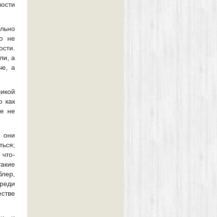
вости
ельно
о не
ости.
ли, а
че, а
икой
о как
ые не
 они
ться;
 что-
такие
блер,
среди
естве