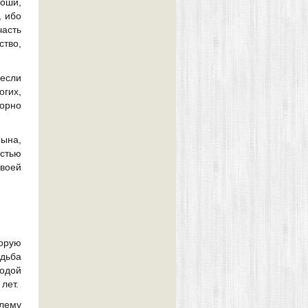
ноши,
, ибо
часть
ство,
если
огих,
порно
Сына,
стью
своей
орую
дьба
лодой
лет.
лему