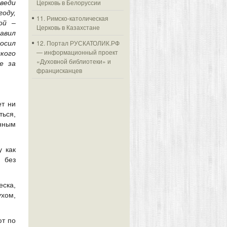
Церковь в Белоруссии
веди
году,
11. Римско-католическая
ой –
Церковь в Казахстане
авил
12. Портал РУСКАТОЛИК.РФ
осил
— информационный проект
кого
«Духовной библиотеки» и
е за
францисканцев
ет ни
ться,
нным
у как
 без
ска,
ухом,
ют по