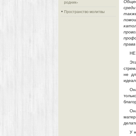
Общес
родник»
среди
Пространство молитвы
такж
помо
като
пров
проф
права
НЕ
Эт
стрем
не дл
идеал
Он
тольк
благо
Он
матер
делат
У 