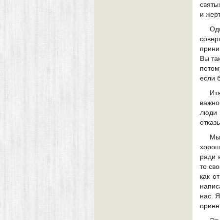
святы
и жер
Од
совер
прини
Вы та
потом
если б
Ит
важно
люди 
отказ
Мы
хорош
ради 
то св
как о
напис
нас. 
ориен