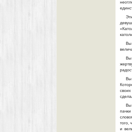
неот
единс
Эт
деву
«Като
катол
Вы
велич
Вы
жертв
радос
Вы
Котор
своих
сдела
Вы
пачки
слово
того,
и вел