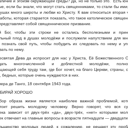
зличие и эгоизм окружающей среды? Да, но не только это. Есть ю
ые, если бы знали, что могут стать священниками, то стали бы ими
душах много широты и любви ко Христу. К вам относиться вторая 
работы, которая старается показать, что такое католическое священ
 представляет собой священническое призвание.
й Бог, чтобы эти строки не остались бесполезными и прин
льный плод в душах молодёжи и послужили напутствием для мн
 познать свой путь, чтобы побудить их следовать по нему и у
вать по нему.
есвятая Дева да испросит для нас у Христа, Её Божественного 
одать многочисленной и доблестной молодёжи, полно
щающей себя труду там, где Бог хочет, на благо Церкви, страны, 
, бедных, которые очень нуждаются в них.
ера де Танго, 18 сентября 1943 года.
БИРАЙ ХОРОШО
бор образа жизни является наиболее важной проблемой, кот
тоит решить молодому человеку. Верно говорят, что вся су
ека зависит от двух-трёх «да», двух-трёх, «нет» которыми мо
ек отвечает на главные вопросы в возрасте пятнадцати — двадцати 
льшинство молодых людей, к сожалению, не решают эту проб