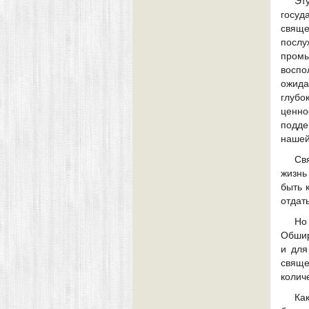
Эт
госуд
свяще
послу
промы
восп
ожида
глубо
ценно
подде
нашей
Св
жизнь
быть 
отдат
Но
Обшир
и для
свяще
колич
Ка