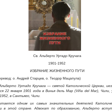
Св. Альберто Уртадо Кручага
.
1901-1952
.
ИЗБРАНИЕ ЖИЗНЕННОГО ПУТИ
.
еревод: о. Андрей Старцев, о. Теодор Мацапула)
.
 Альберто Уртадо Кручага — святой Католической Церкви, иез
ся 22 января 1901 года в Винья дель Мар (Viña del Mar), Чили,
.1952, в Сантьяго, Чили.
итается одним их самых значительных деятелей Католиче
и в этой стране. Адвокат по образованию, Альберто вступ