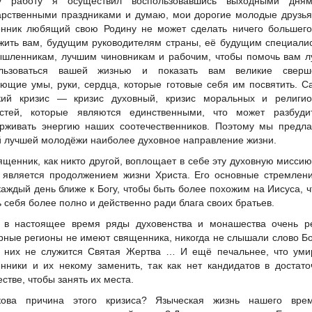
у работу я осуществил воспользовавшись выходными дня
арственными праздниками и думаю, мои дорогие молодые друзья
нник любящий свою Родину не может сделать ничего большего,
жить вам, будущим руководителям страны, её будущим специали
шленникам, лучшим чиновникам и рабочим, чтобы помочь вам л
ользоваться вашей жизнью и показать вам великие сверш
ющие умы, руки, сердца, которые готовые себя им посвятить. 
кий кризис — кризис духовный, кризис моральных и религио
стей, которые являются единственными, что может разбуди
рживать энергию наших соотечественников. Поэтому мы предла
 лучшей молодёжи наиболее духовное направление жизни.
ященник, как никто другой, воплощает в себе эту духовную миссию
 является продолжением жизни Христа. Его основные стремлен
каждый день ближе к Богу, чтобы быть более похожим на Иисуса, 
ь себя более полно и действенно ради блага своих братьев.
 в настоящее время ряды духовенства и монашества очень ре
ные регионы не имеют священника, никогда не слышали слово Б
 них не служится Святая Жертва … И ещё печальнее, что уми
нники и их некому заменить, так как нет кандидатов в достат
естве, чтобы занять их места.
кова причина этого кризиса? Языческая жизнь нашего врем