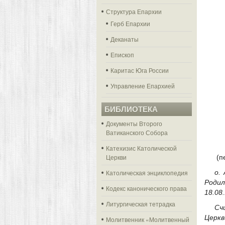
Структура Епархии
Герб Епархии
Деканаты
Епископ
Каритас Юга России
Управление Епархией
БИБЛИОТЕКА
Документы Второго
Ватиканского Собора
Катехизис Католической
Церкви
(п
Католическая энциклопедия
о.
Родил
Кодекс канонического права
18.08
Литургическая тетрадка
Сч
Церкв
Молитвенник «Молитвенный