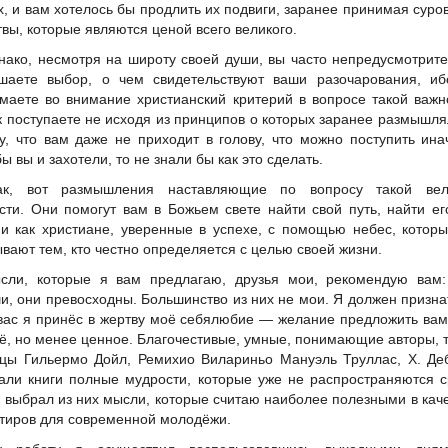
х, и вам хотелось бы продлить их подвиги, заранее принимая суро
твы, которые являются ценой всего великого.
нако, несмотря на широту своей души, вы часто непредусмотрит
шаете выбор, о чем свидетельствуют ваши разочарования, иб
маете во внимание христианский критерий в вопросе такой важн
к поступаете не исходя из принципов о которых заранее размышля
у, что вам даже не приходит в голову, что можно поступить ина
ы вы и захотели, то не знали бы как это сделать.
ак, вот размышления наставляющие по вопросу такой вел
сти. Они помогут вам в Божьем свете найти свой путь, найти ег
и как христиане, уверенные в успехе, с помощью небес, котор
ывают тем, кто честно определяется с целью своей жизни.
сли, которые я вам предлагаю, друзья мои, рекомендую вам:
и, они превосходны. Большинство из них не мои. Я должен призна
вас я принёс в жертву моё себялюбие — желание предложить вам
оё, но менее ценное. Благочестивые, умные, понимающие авторы, 
тцы Гильермо Дойл, Ремихио Вилариньо Мануэль Труллас, Х. Де
али книги полные мудрости, которые уже не распространяются 
Я выбрал из них мысли, которые считаю наиболее полезными в кач
тиров для современной молодёжи.