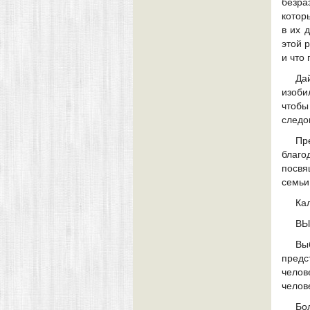
безра
котор
в их 
этой 
и что
Да
изоби
чтобы
следо
Пр
благ
посвя
семьи
Кал
ВЫ
Вы
предс
челов
челов
Бо