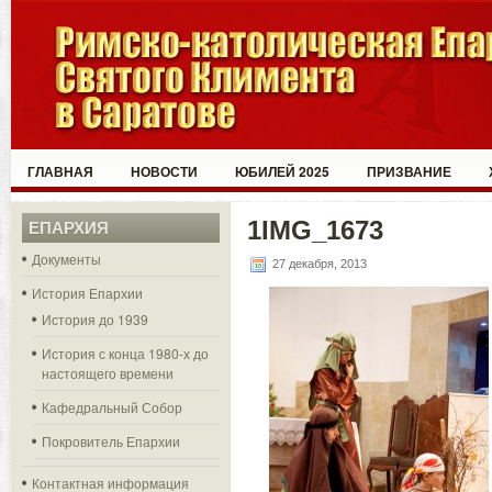
ГЛАВНАЯ
НОВОСТИ
ЮБИЛЕЙ 2025
ПРИЗВАНИЕ
1IMG_1673
ЕПАРХИЯ
Документы
27 декабря, 2013
История Епархии
История до 1939
История с конца 1980-х до
настоящего времени
Кафедральный Собор
Покровитель Епархии
Контактная информация