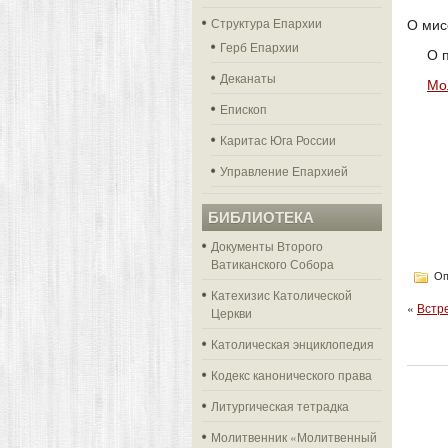
Структура Епархии
О мис
Герб Епархии
О 
Деканаты
Мо
Епископ
Каритас Юга России
Управление Епархией
БИБЛИОТЕКА
Документы Второго
Ватиканского Собора
Оп
Катехизис Католической
«
Встр
Церкви
Католическая энциклопедия
Кодекс канонического права
Литургическая тетрадка
Молитвенник «Молитвенный