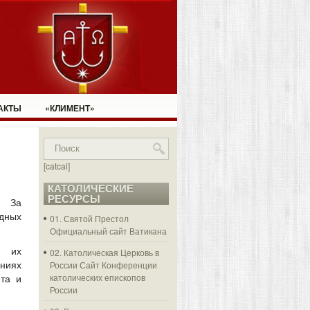
АКТЫ
«КЛИМЕНТ»
[catcal]
КАТОЛИЧЕСКИЕ
РЕСУРСЫ
За
дных
01. Святой Престол
Официальный сайт Ватикана
в их
02. Католическая Церковь в
России
Сайт Конференции
аниях
католических епископов
та и
России