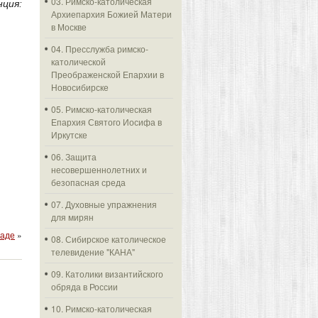
03. Римско-католическая
ция:
Архиепархия Божией Матери
в Москве
04. Пресслужба римско-
католической
Преображенской Епархии в
Новосибирске
05. Римско-католическая
Епархия Святого Иосифа в
Иркутске
06. Защита
несовершеннолетних и
безопасная среда
07. Духовные упражнения
для мирян
раде
»
08. Сибирское католическое
телевидение "КАНА"
09. Католики византийского
обряда в России
10. Римско-католическая