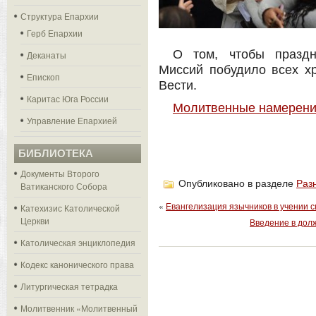
Структура Епархии
Герб Епархии
О том, чтобы праздн
Деканаты
Миссий побудило всех х
Епископ
Вести.
Каритас Юга России
Молитвенные намерения
Управление Епархией
БИБЛИОТЕКА
Документы Второго
Опубликовано в разделе
Раз
Ватиканского Собора
«
Евангелизация язычников в учении с
Катехизис Католической
Церкви
Введение в дол
Католическая энциклопедия
Кодекс канонического права
Литургическая тетрадка
Молитвенник «Молитвенный