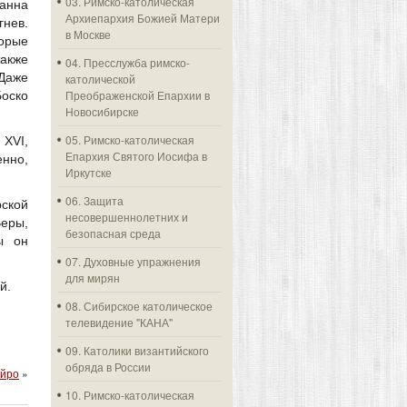
03. Римско-католическая
анна
Архиепархия Божией Матери
гнев.
в Москве
орые
также
04. Пресслужба римско-
Даже
католической
Преображенской Епархии в
Боско
Новосибирске
05. Римско-католическая
 XVI,
Епархия Святого Иосифа в
енно,
Иркутске
06. Защита
ской
несовершеннолетних и
еры,
безопасная среда
ы он
07. Духовные упражнения
для мирян
й.
08. Сибирское католическое
телевидение "КАНА"
09. Католики византийского
обряда в России
ейро
»
10. Римско-католическая