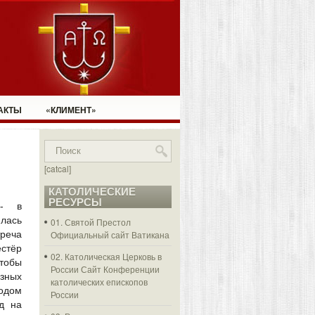
АКТЫ
«КЛИМЕНТ»
[catcal]
КАТОЛИЧЕСКИЕ
РЕСУРСЫ
г- в
ась
01. Святой Престол
еча
Официальный сайт Ватикана
тёр
02. Католическая Церковь в
тобы
России
Сайт Конференции
зных
католических епископов
одом
России
д на