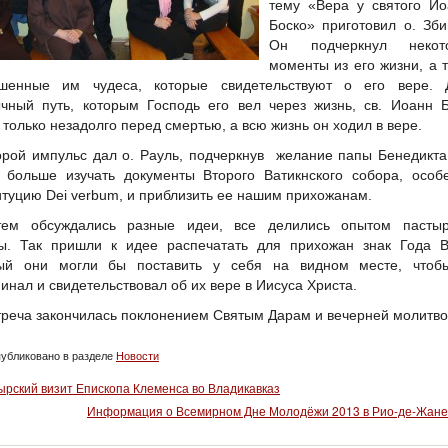
тему «Вера у святого Ио
Боско» приготовил о. Зби
Он подчеркнул некот
моменты из его жизни, а 
ршенные им чудеса, которые свидетельствуют о его вере. 
чный путь, которым Господь его вел через жизнь, св. Иоанн 
 только незадолго перед смертью, а всю жизнь он ходил в вере.
орой импульс дал о. Рауль, подчеркнув желание папы Бенедикта
 больше изучать документы Второго Ватикнского собора, особ
итуцию Dei verbum, и приблизить ее нашим прихожанам.
тем обсуждались разные идеи, все делились опытом пастыр
ы. Так пришли к идее распечатать для прихожан знак Года В
рый они могли бы поставить у себя на видном месте, чтоб
инал и свидетельствовал об их вере в Иисуса Христа.
треча закончилась поклонением Святым Дарам и вечерней молитво
убликовано в разделе
Новости
ырский визит Епископа Клеменса во Владикавказ
Информация о Всемирном Дне Молодёжи 2013 в Рио-де-Жан