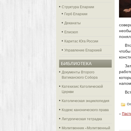
Структура Епархии
Герб Епархии
Деканаты
сове
необы
Епископ
понял
Каритас Юга России
Вт
Управление Епархией
чтобы
конст
БИБЛИОТЕКА
За
Документы Второго
работ
Ватиканского Собора
кото
напом
Катехизис Католической
Церкви
Вс
Католическая энциклопедия
Оп
Кодекс канонического права
«
Паст
Литургическая тетрадка
Молитвенник «Молитвенный