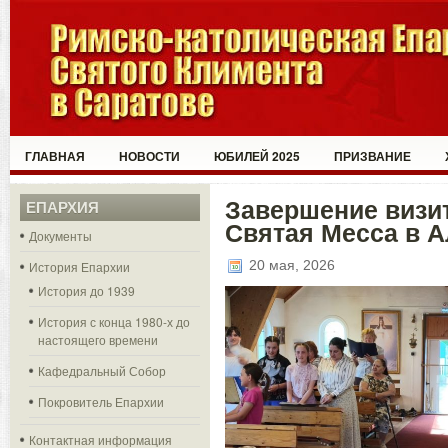
ГЛАВНАЯ
НОВОСТИ
ЮБИЛЕЙ 2025
ПРИЗВАНИЕ
Завершение визит
ЕПАРХИЯ
Святая Месса в А
Документы
20 мая, 2026
История Епархии
История до 1939
История с конца 1980-х до
настоящего времени
Кафедральный Собор
Покровитель Епархии
Контактная информация