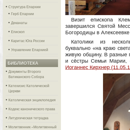
Структура Епархии
Герб Епархии
Визит епископа Кле
Деканаты
завершился Святой Месс
Епископ
Богородицы в Алексеевке 
Каритас Юга России
Католики из нескол
буквально «на краю света
Управление Епархией
живую общину. В разные 
и сёстры Семьи Марии, 
БИБЛИОТЕКА
Иоганнес Кирхнер (11.05.1
Документы Второго
Ватиканского Собора
Катехизис Католической
Церкви
Католическая энциклопедия
Кодекс канонического права
Литургическая тетрадка
Молитвенник «Молитвенный