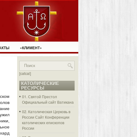
АКТЫ
«КЛИМЕНТ»
[catcal]
КАТОЛИЧЕСКИЕ
РЕСУРСЫ
ком
01. Святой Престол
Официальный сайт Ватикана
олов
ание
02. Католическая Церковь в
лужил
России
Сайт Конференции
ики,
католических епископов
ьное
России
хард