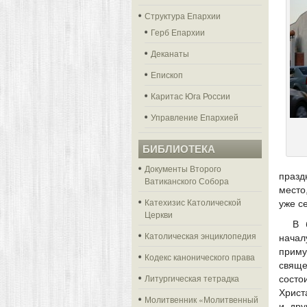
Структура Епархии
Герб Епархии
Деканаты
Епископ
Каритас Юга России
Управление Епархией
БИБЛИОТЕКА
Документы Второго
празд
Ватиканского Собора
место
Катехизис Католической
уже с
Церкви
В 
Католическая энциклопедия
начал
приму
Кодекс канонического права
свяще
Литургическая тетрадка
состо
Христ
Молитвенник «Молитвенный
и дру