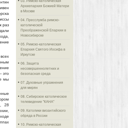
03. Римско-католическая
нтин
Архиепархия Божией Матери
ивен
в Москве
орска
иссы
04. Пресслужба римско-
католической
к раз
Преображенской Епархии в
дали
Новосибирске
ода,
ние
05. Римско-католическая
Епархия Святого Иосифа в
Иркутске
сех
нным
06. Защита
ение
несовершеннолетних и
безопасная среда
– это
де мы
07. Духовные упражнения
для мирян
нные
08. Сибирское католическое
тором
телевидение "КАНА"
, 28
09. Католики византийского
рхии,
обряда в России
иходе
уппах
10. Римско-католическая