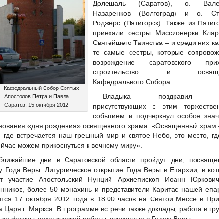
Долешаль (Саратов), о. Вале
Назаренков (Волгоград) и о. Ст
Роджерс (Пятигорск). Также из Пятиг
приехали сестры Миссионерки Клар
Святейшего Таинства – и среди них ка
те самые сестры, которые сопровож
возрождение саратовского прих
строительство и освяще
Кафедрального Собора.
Кафедральный Собор Святых
Владыка поздравил в
Апостолов Петра и Павла
Саратов, 15 октября 2012
присутствующих с этим торжестве
событием и подчеркнул особое знач
нования «дня рождения» освященного храма: «Освященный храм 
, где встречается наш грешный мир и святое Небо, это место, г
ейчас можем прикоснуться к вечному миру».
ближайшие дни в Саратовской области пройдут дни, посвяще
у Года Веры. Литургическое открытие Года Веры в Епархии, в ко
т участие Апостольский Нунций Архиепископ Иоанн Юркович
нников, более 50 монахинь и представители Каритас нашей епа
ится 17 октября 2012 года в 18.00 часов на Святой Мессе в Пр
а Царя г. Маркса. В программе встречи также доклады, работа в гр
гие формы тематической работы, связанные с Годом Веры.