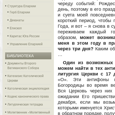
череду событий: Рожде
Структура Епархии
день, поэтому в его праз
Герб Епархии
и суета моей повседнев
Деканаты
короткий период, чтобы 
Года, и вот – я снова в 
Епископ
переживаем каждый го
Каритас Юга России
образом,
может возник
меня в этом году в пр
Управление Епархией
через три дня?
Каким об
…
БИБЛИОТЕКА
Один из возможных 
Документы Второго
Ватиканского Собора
можем найти в тех ант
литургия Церкви с 17 
Катехизис Католической
«О». Эти антифоны 
Церкви
Богородицы во время ве
Католическая энциклопедия
Вся Церковь через них
Кодекс канонического права
ожидании Его пришестви
декабря, если мы возь
Литургическая тетрадка
которыми именуется Христ
Молитвенник «Молитвенный
в обратном порядке, пол