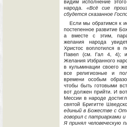
видим исполнение этог
народа.
«Всё сие прои
сбудется сказанное Госп
Если мы обратимся к и
постепенное развитие Бо
а вместе с этим, пара
желания народа увидет
Христос воплотился в п
Павел (см. Гал 4, 4); 
Желания Избранного наро
в кульминации своего же
все религиозные и пол
времени особым образо
чтобы быть готовыми вст
вот должен прийти. И вот
Мессии в народе достигл
святой Бригитте Шведск
единый в Божестве с От
говорил с патриархами и 
Я принял человеческую 