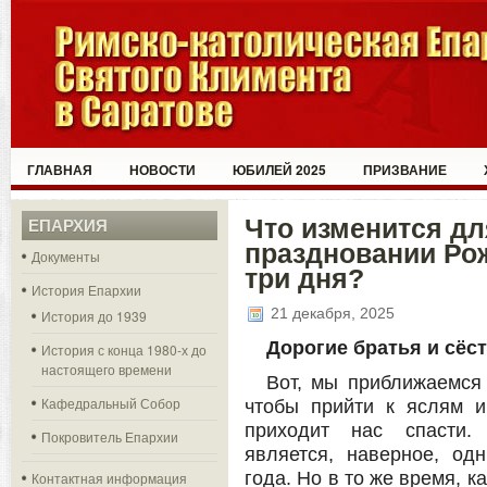
ГЛАВНАЯ
НОВОСТИ
ЮБИЛЕЙ 2025
ПРИЗВАНИЕ
Что изменится дл
ЕПАРХИЯ
праздновании Рож
Документы
три дня?
История Епархии
21 декабря, 2025
История до 1939
Дорогие братья и сёс
История с конца 1980-х до
настоящего времени
Вот, мы приближаемся 
Кафедральный Собор
чтобы прийти к яслям и
приходит нас спасти.
Покровитель Епархии
является, наверное, од
года. Но в то же время, к
Контактная информация