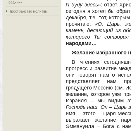
родник»
Я буду здесь»
: ответ Хри
сегодня я хотел бы обра
Пространство молитвы
декабря, т.е. тот, которы
прочитаю:
«О, Царь, же
камень, делающий из обо
которого Ты сотворил 
народами…
Желание избранного 
В чтениях сегодняш
прогресс и развитие меж
они говорят нам о испо
представляет нам пр
грядущего Мессию (см. Ис
желание, которое уже пр
Израиля – мы видим э
Господь наш, Он – Царь 
имя этого Царя-Месси
выражает желание наро
Эммануила – Бога с на