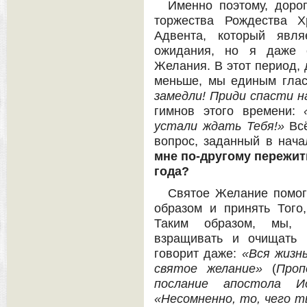
Именно поэтому, дорог
торжества Рождества Х
Адвента, который явля
ожидания, но я даже 
Желания. В этот период, 
меньше, мы единым гла
замедли! Приди спасти н
гимнов этого времени:
устали ждать Тебя!»
Всё
вопрос, заданный в нач
мне по-другому пережит
года?
Святое Желание помог
образом и принять Того
Таким образом, мы, б
взращивать и очищать 
говорит даже:
«Вся жизн
святое желание»
(
Проп
послание апостола И
«Несомненно, то, чего т