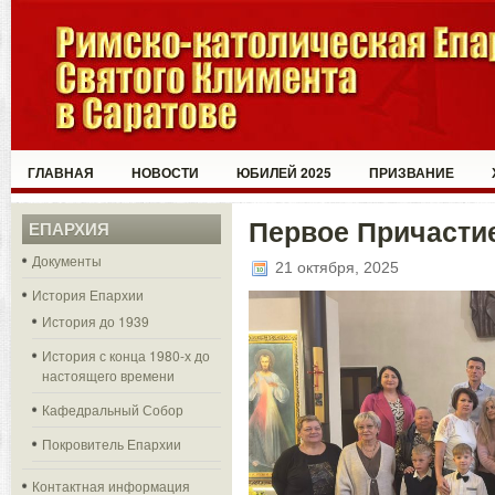
ГЛАВНАЯ
НОВОСТИ
ЮБИЛЕЙ 2025
ПРИЗВАНИЕ
Первое Причасти
ЕПАРХИЯ
Документы
21 октября, 2025
История Епархии
История до 1939
История с конца 1980-х до
настоящего времени
Кафедральный Собор
Покровитель Епархии
Контактная информация