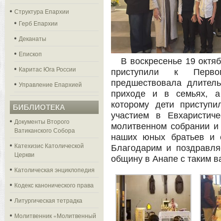
Структура Епархии
Герб Епархии
Деканаты
Епископ
В воскресенье 19 октя
Каритас Юга России
приступили к Перв
предшествовала длитель
Управление Епархией
приходе и в семьях, а
которому дети приступ
БИБЛИОТЕКА
участием в Евхаристиче
Документы Второго
молитвенном собрании и 
Ватиканского Собора
наших юных братьев и 
Катехизис Католической
Благодарим и поздравля
Церкви
общину в Анапе с таким 
Католическая энциклопедия
Кодекс канонического права
Литургическая тетрадка
Молитвенник «Молитвенный