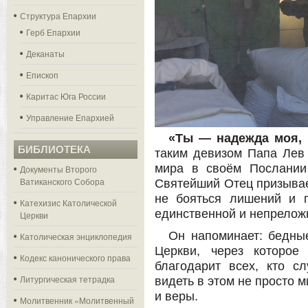
Структура Епархии
Герб Епархии
Деканаты
Епископ
Каритас Юга России
Управление Епархией
«Ты — надежда моя, Г
БИБЛИОТЕКА
таким девизом Папа Лев
мира в своём Послании
Документы Второго
Ватиканского Собора
Святейший Отец призывае
не бояться лишений и п
Катехизис Католической
единственной и непрелож
Церкви
Он напоминает: бедны
Католическая энциклопедия
Церкви, через которое
Кодекс канонического права
благодарит всех, кто с
Литургическая тетрадка
видеть в этом не просто 
и веры.
Молитвенник «Молитвенный