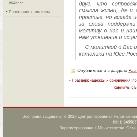
родник»
друг, что сопрово
смысла жизни, да и 
Пространство молитвы
простые, но всегда и
за слова поддержки
молитву о нас и наш
нам утешение и исцел
С молитвой о Вас и
католики на Юге Рос
Опубликовано в разделе
Раз
«
Праздник надежды и обновления: п
Каникулы с Б
Все права защищены © 2026 Централизованная Религиозная
ИНН: 645503
Зарегистрирована в Министерстве Юстици