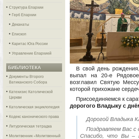
Структура Епархии
Герб Епархии
Деканаты
Епископ
Каритас Юга России
Управление Епархией
БИБЛИОТЕКА
В свой день рождения,
выпал на 20-е Рядовое
Документы Второго
Ватиканского Собора
возглавил Святую Месс
которой прихожане сердеч
Катехизис Католической
Церкви
Присоединяемся к сара
дорогого Владыку с днё
Католическая энциклопедия
Кодекс канонического права
Дорогой Владыка К
Литургическая тетрадка
Поздравляем Вас с
Молитвенник «Молитвенный
Спасибо, что Вы –