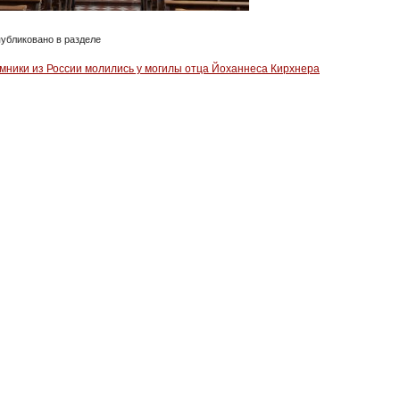
убликовано в разделе
мники из России молились у могилы отца Йоханнеса Кирхнера